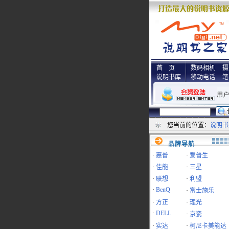
首 页
数码相机
摄
说明书库
移动电话
笔
您当前的位置：
说明书
品牌导航
·
惠普
·
爱普生
·
佳能
·
三星
·
联想
·
利盟
·
BenQ
·
富士施乐
·
方正
·
理光
·
DELL
·
京瓷
·
实达
·
柯尼卡美能达