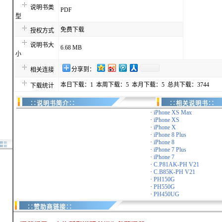
说明书类
PDF
型
免费下载
授权方式
说明书大
6.68 MB
小
分享到：
相关连接
本日下载：1 本周下载：5 本月下载：5 总共下载：3744
下载统计
∷说明书简介∷
∷相关说明书∷
·
iPhone XS Max
·
iPhone XS
·
iPhone X
·
iPhone 8 Plus
·
iPhone 8
·
iPhone 7 Plus
·
iPhone 7
·
C.P81AK-PH V21
·
C.B85K-PH V21
·
PH150G
·
PH550G
·
PH450UG
∷赞助商链接∷