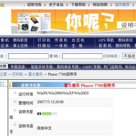
说明书库
关于本站
下载帮助
网站地图
加为首页
 像 机
数码影音
打 印 机
传 真 机
台 式 机
GPS 导航
数码资讯
 记 本
掌上无线
扫 描 仪
一 体 机
主 板
投 影 机
数码导购
专题连接：
智能手机专题 |
数码单反专题 |
UMPC专题|
热门说明书|
有问必
之家
->
打印机
->
富士施乐
-> Phaser 7760说明书
∷说明书名称∷
富士施乐 Phaser 7760说明书
Win9X/Win2000/WinXP/Win2003/
运行环境
2007/7/5 13:20:00
整理时间
说明书星
级
说明书语
简体中文
言