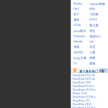
·
Brother
·
Jolimark映美
·
OKI
·
IBM
·
松下
·
飞利浦
·
SONY
·
夏新
·
STAR
·
富士通
·
Zebra斑马
·
柯达
·
Printronix
·
呈妍HiTi
·
Mimaki
·
cab
·
炜煌
·
东芝
·
3D打印
·
三菱
·
Arogx立象
·
奔图
·
LG
·
夏普
富士施乐热门下载
·
DocuPrint P355 db
·
DocuPrint P255 dw
·
DocuPrint 3105
·
DocuPrint P118 w
·
DocuPrint CP119 w
·
Phaser 3124
·
DocuPrint CP228 w
·
DocuPrint 255
·
DocuPrint 203A
·
DocuPrint CP118 w