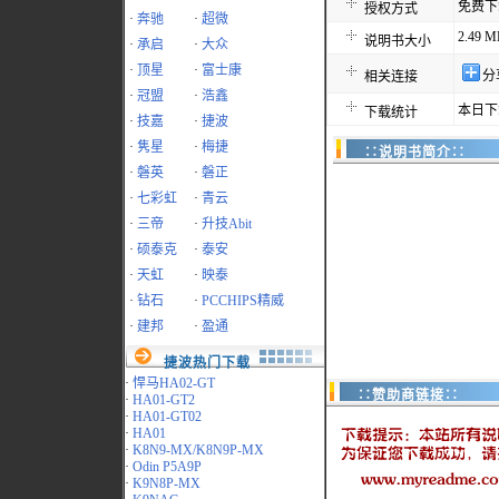
免费下
授权方式
·
奔驰
·
超微
2.49 M
说明书大小
·
承启
·
大众
·
顶星
·
富士康
分
相关连接
·
冠盟
·
浩鑫
本日下
下载统计
·
技嘉
·
捷波
·
隽星
·
梅捷
∷说明书简介∷
·
磐英
·
磐正
·
七彩虹
·
青云
·
三帝
·
升技Abit
·
硕泰克
·
泰安
·
天虹
·
映泰
·
钻石
·
PCCHIPS精威
·
建邦
·
盈通
捷波热门下载
·
悍马HA02-GT
∷赞助商链接∷
·
HA01-GT2
·
HA01-GT02
·
HA01
·
K8N9-MX/K8N9P-MX
·
Odin P5A9P
·
K9N8P-MX