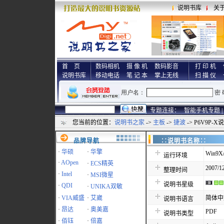
说明书库
关
首 页
数码相机
摄 像 机
数码影音
打 印 机
说明书库
移动电话
笔 记 本
掌上无线
扫 描 仪
专题连接：
智能手机专题 |
您当前的位置：
说明书之家
->
主板
->
捷波
-> P6V9P-
品牌导航
∷说明书名称
·
华硕
·
华擎
Win9X/
运行环境
·
AOpen
·
ECS精英
2007/12
整理时间
·
Intel
·
MSI微星
说明书星级
·
QDI
·
UNIKA双敏
·
VIA威盛
·
艾崴
简体中
说明书语言
·
昂达
·
奥美嘉
PDF
说明书类型
·
佰钰
·
倍嘉