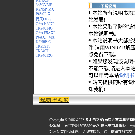
·
K9NAG
·
845GVMP
∷下载说明∷
·
K9N5P-MX
*
本站所有说明书均
·
P6V9P-X
·
行天k8n8p
站发展!
·
Odin K8F7P
*
本站采取了防盗链
·
TK940T4G
·
Odin P5AXP
本站说明书。
·
P6AXP-MX
*
本站说明书大部分都为
·
K8N8P-C
·
TK939T1
件,请用WINRAR解压
·
TK940T1
点免费下载。
·
TK940T2G
*
如果您发现该说明
不能下载,请进入本
可以申请本站
说明书
*
站内提供的所有说
知我们!
Copyright © 2002-2022
说明书之家(南京四重奏科贸有
备案号：
苏ICP备15035679号-2
技术支持与报障：mydigi
对本站有任何建议、意见或投诉，
请点这里在线提交