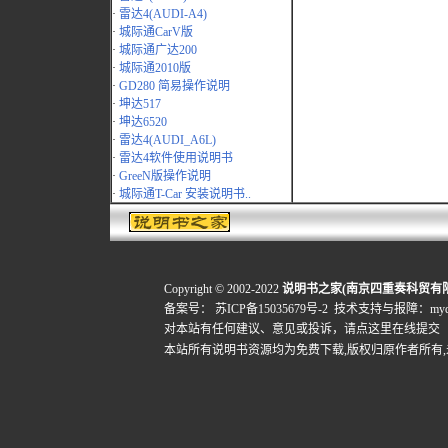
·
雷达4(AUDI-A4)
·
城际通CarV版
·
城际通广达200
·
城际通2010版
·
GD280 简易操作说明
·
坤达517
·
坤达6520
·
雷达4(AUDI_A6L)
·
雷达4软件使用说明书
·
GreeN版操作说明
·
城际通T-Car 安装说明书..
Copyright © 2002-2022
说明书之家(南京四重奏科贸有
备案号：
苏ICP备15035679号-2
技术支持与报障：mydigi
对本站有任何建议、意见或投诉，
请点这里在线提交
本站所有说明书资源均为免费下载,版权归原作者所有