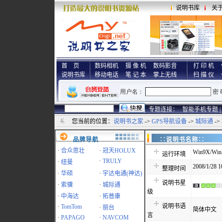
说明书库
关
首 页
数码相机
摄 像 机
数码影音
打 印 机
说明书库
移动电话
笔 记 本
掌上无线
扫 描 仪
专题连接：
智能手机专题 |
您当前的位置：
说明书之家
->
GPS导航设备
->
城际通
->
品牌导航
∷说明书名称
·
合众思壮
·
冠天HOLUX
Win9X/Win
运行环境
·
TRULY
·
纽曼
2008/1/28 1
整理时间
·
华硕
·
宇达电通(神达)
说明书星
·
索骥
·
城际通
级
·
中海达
·
拓普康
说明书语
·
TomTom
·
丽台
简体中文
言
·
PAPAGO
·
NAVCOM