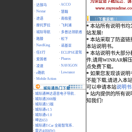
·
ACCO
·
达伽马
·
Nextar
·
慧翰
·
途语
·
南极星
∷下载说明∷
·
摩托罗拉
·
飞利浦
*
本站所有说明书均
·
城际导航
·
多普达领航者
站发展!
·
路滕
·
松下
*
本站采取了防盗链
·
NaviKing
·
诺基亚
本站说明书。
·
任E行
·
ECLIPSE凌驾
*
本站说明书大部分都为
·
Pharos
·
爱国者
件,请用WINRAR解压
·
NAVIGON
·
凌速
点免费下载。
·
Lowrance
·
e路航
*
如果您发现该说明
·
Mobile Action
不能下载,请进入本
可以申请本站
说明书
城际通热门下载
*
站内提供的所有说
·
城际通神达语音电子导航..
·
城际通2008版
知我们!
·
城际通3.5版
·
城际通v1.5
·
城际通v1.0
·
坤达653
·
城际通T-Car 全能智驾系..
·
雷达4(BMW)