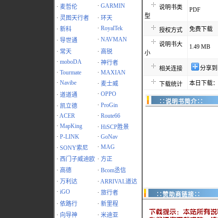
·
GARMIN
·
麦哲伦
说明书类
PDF
型
·
灵图天行者
·
环天
·
RoyalTek
·
新科
免费下载
授权方式
·
NAVMAN
·
导世通
说明书大
1.49 MB
·
常天
·
高锐
小
·
moboDA
·
神行者
分享到
相关连接
·
Tourmate
·
MAXIAN
·
Navibe
本日下载：
·
麦士威
下载统计
·
OPPO
·
道道通
∷说明书简介∷
·
ProGin
·
凯立德
·
ACER
·
Route66
·
MapKing
·
HiSCP胜景
·
P-LINK
·
GoNav
·
MAG
·
SONY索尼
·
西门子威迪欧
·
方正
·
高德
·
Bcom丞信
·
万利达
·
ARRIVAL道达
·
iGO
·
旅行者
∷赞助商链接∷
·
依路行
·
新里程
·
向导神
·
米迪亚