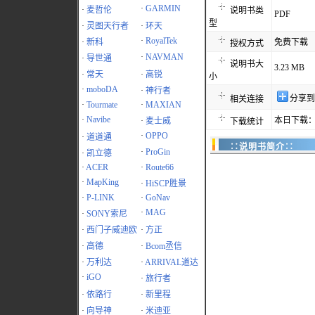
·
GARMIN
·
麦哲伦
说明书类
PDF
型
·
灵图天行者
·
环天
·
RoyalTek
·
新科
免费下载
授权方式
·
NAVMAN
·
导世通
说明书大
3.23 MB
·
常天
·
高锐
小
·
moboDA
·
神行者
分享到
相关连接
·
Tourmate
·
MAXIAN
·
Navibe
本日下载：
·
麦士威
下载统计
·
OPPO
·
道道通
∷说明书简介∷
·
ProGin
·
凯立德
·
ACER
·
Route66
·
MapKing
·
HiSCP胜景
·
P-LINK
·
GoNav
·
MAG
·
SONY索尼
·
西门子威迪欧
·
方正
·
高德
·
Bcom丞信
·
万利达
·
ARRIVAL道达
·
iGO
·
旅行者
·
依路行
·
新里程
·
向导神
·
米迪亚