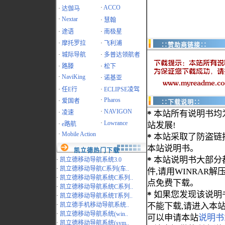
·
ACCO
·
达伽马
·
Nextar
·
慧翰
·
途语
·
南极星
·
摩托罗拉
·
飞利浦
∷赞助商链接∷
·
城际导航
·
多普达领航者
·
路滕
·
松下
·
NaviKing
·
诺基亚
·
任E行
·
ECLIPSE凌驾
·
Pharos
·
爱国者
∷下载说明∷
·
NAVIGON
·
凌速
*
本站所有说明书均
·
Lowrance
·
e路航
站发展!
·
Mobile Action
*
本站采取了防盗链
本站说明书。
凯立德热门下载
*
本站说明书大部分都为
·
凯立德移动导航系统3.0
·
凯立德移动导航C系列(车..
件,请用WINRAR解压
·
凯立德移动导航系统C系列..
点免费下载。
·
凯立德移动导航系统C系列..
*
如果您发现该说明
·
凯立德移动导航系统T系列..
·
凯立德手机移动导航系统..
不能下载,请进入本
·
凯立德移动导航系统(win..
可以申请本站
说明书
·
凯立德移动导航系统(sym..