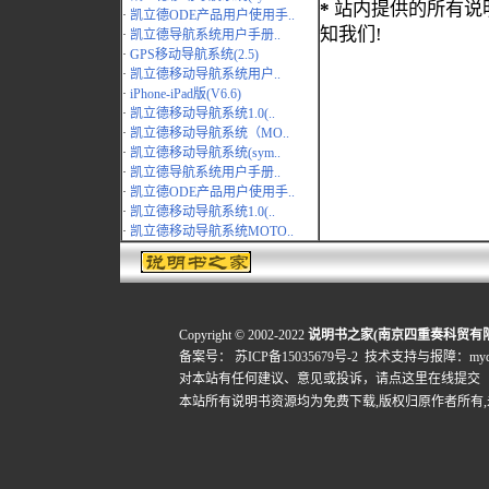
*
站内提供的所有说
·
凯立德ODE产品用户使用手..
知我们!
·
凯立德导航系统用户手册..
·
GPS移动导航系统(2.5)
·
凯立德移动导航系统用户..
·
iPhone-iPad版(V6.6)
·
凯立德移动导航系统1.0(..
·
凯立德移动导航系统（MO..
·
凯立德移动导航系统(sym..
·
凯立德导航系统用户手册..
·
凯立德ODE产品用户使用手..
·
凯立德移动导航系统1.0(..
·
凯立德移动导航系统MOTO..
Copyright © 2002-2022
说明书之家(南京四重奏科贸有
备案号：
苏ICP备15035679号-2
技术支持与报障：mydigi
对本站有任何建议、意见或投诉，
请点这里在线提交
本站所有说明书资源均为免费下载,版权归原作者所有