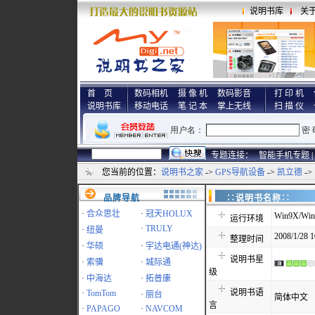
说明书库
关
首 页
数码相机
摄 像 机
数码影音
打 印 机
说明书库
移动电话
笔 记 本
掌上无线
扫 描 仪
专题连接：
智能手机专题 |
您当前的位置：
说明书之家
->
GPS导航设备
->
凯立德
-
品牌导航
∷说明书名称
·
合众思壮
·
冠天HOLUX
Win9X/Win
运行环境
·
TRULY
·
纽曼
2008/1/28 1
整理时间
·
华硕
·
宇达电通(神达)
说明书星
·
索骥
·
城际通
级
·
中海达
·
拓普康
说明书语
·
TomTom
·
丽台
简体中文
言
·
PAPAGO
·
NAVCOM