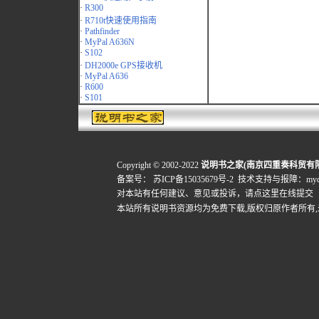
·
R300
·
R710t快速使用指南
·
Pathfinder
·
MyPal A636N
·
S102
·
DH2000e GPS接收机
·
MyPal A636
·
R600
·
S101
Copyright © 2002-2022
说明书之家(南京四重奏科贸有
备案号：
苏ICP备15035679号-2
技术支持与报障：mydigi
对本站有任何建议、意见或投诉，
请点这里在线提交
本站所有说明书资源均为免费下载,版权归原作者所有