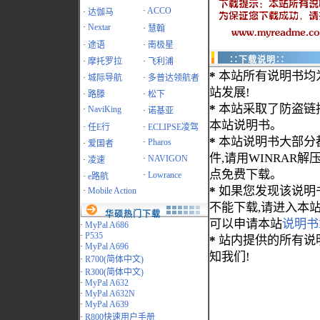
·
ACCO
·
达伽马
·
Nextar
·
慧翰
·
途语
·
南极星
∷下载说明∷
·
摩托罗拉
·
飞利浦
*
本站所有说明书均
·
城际导航
·
多普达领航者
站发展!
·
路滕
·
松下
*
本站采取了防盗链
·
NaviKing
·
诺基亚
本站说明书。
·
任E行
·
ECLIPSE凌驾
*
本站说明书大部分都为
·
Pharos
·
爱国者
件,请用WINRAR解压
·
NAVIGON
·
凌速
点免费下载。
·
Lowrance
·
e路航
*
如果您发现该说明
·
Mobile Action
不能下载,请进入本
华硕热门下载
可以申请本站
说明书
·
MyPal A686
·
P535
*
站内提供的所有说
·
MyPal A696
知我们!
·
R700(简体中文)
·
R300(简体中文)
·
MyPal A632
·
MyPal A632N
·
MyPal A639
·
R800快速用户手册