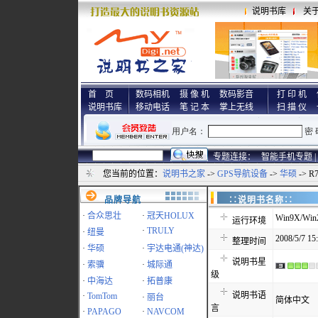
说明书库
关
首 页
数码相机
摄 像 机
数码影音
打 印 机
说明书库
移动电话
笔 记 本
掌上无线
扫 描 仪
专题连接：
智能手机专题 |
您当前的位置：
说明书之家
->
GPS导航设备
->
华硕
-> 
品牌导航
∷说明书名称
·
合众思壮
·
冠天HOLUX
Win9X/Win
运行环境
·
TRULY
·
纽曼
2008/5/7 15
整理时间
·
华硕
·
宇达电通(神达)
说明书星
·
索骥
·
城际通
级
·
中海达
·
拓普康
说明书语
·
TomTom
·
丽台
简体中文
言
·
PAPAGO
·
NAVCOM