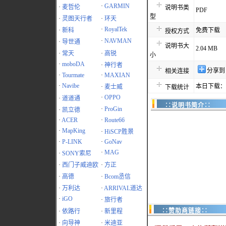
·
GARMIN
·
麦哲伦
说明书类
PDF
型
·
灵图天行者
·
环天
·
RoyalTek
·
新科
免费下载
授权方式
·
NAVMAN
·
导世通
说明书大
2.04 MB
·
常天
·
高锐
小
·
moboDA
·
神行者
分享到
相关连接
·
Tourmate
·
MAXIAN
·
Navibe
本日下载：1
·
麦士威
下载统计
·
OPPO
·
道道通
∷说明书简介∷
·
ProGin
·
凯立德
·
ACER
·
Route66
·
MapKing
·
HiSCP胜景
·
P-LINK
·
GoNav
·
MAG
·
SONY索尼
·
西门子威迪欧
·
方正
·
高德
·
Bcom丞信
·
万利达
·
ARRIVAL道达
·
iGO
·
旅行者
∷赞助商链接∷
·
依路行
·
新里程
·
向导神
·
米迪亚