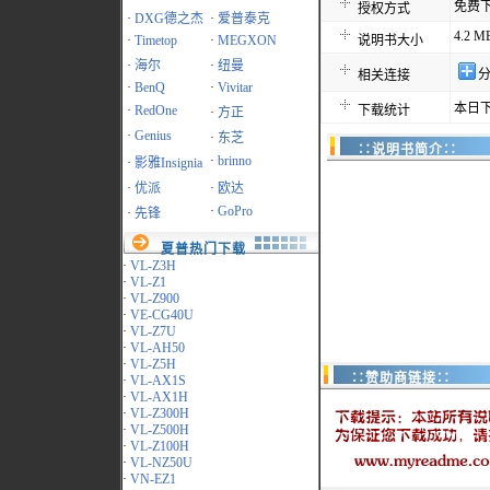
免费
授权方式
·
DXG德之杰
·
爱普泰克
4.2 M
·
Timetop
·
MEGXON
说明书大小
·
海尔
·
纽曼
相关连接
·
BenQ
·
Vivitar
本日下
·
RedOne
下载统计
·
方正
·
Genius
·
东芝
∷说明书简介∷
·
brinno
·
影雅Insignia
·
优派
·
欧达
·
GoPro
·
先锋
夏普热门下载
·
VL-Z3H
·
VL-Z1
·
VL-Z900
·
VE-CG40U
·
VL-Z7U
·
VL-AH50
·
VL-Z5H
∷赞助商链接∷
·
VL-AX1S
·
VL-AX1H
·
VL-Z300H
·
VL-Z500H
·
VL-Z100H
·
VL-NZ50U
·
VN-EZ1