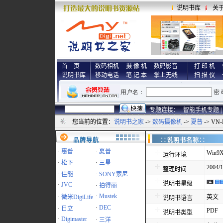
说明书库
关
首 页
数码相机
摄 像 机
数码影音
打 印 机
说明书库
移动电话
笔 记 本
掌上无线
扫 描 仪
专题连接：
智能手机专题 |
您当前的位置：
说明书之家
->
数码摄像机
->
夏普
-> VN
品牌导航
∷说明书名称
·
惠普
·
夏普
Win9X
运行环境
·
松下
·
三星
2004/1
整理时间
·
佳能
·
SONY索尼
说明书星级
·
JVC
·
拍得丽
·
Mustek
·
微米DigiLife
英文
说明书语言
·
DEC
·
日立
PDF
说明书类型
·
Digimaster
·
三洋