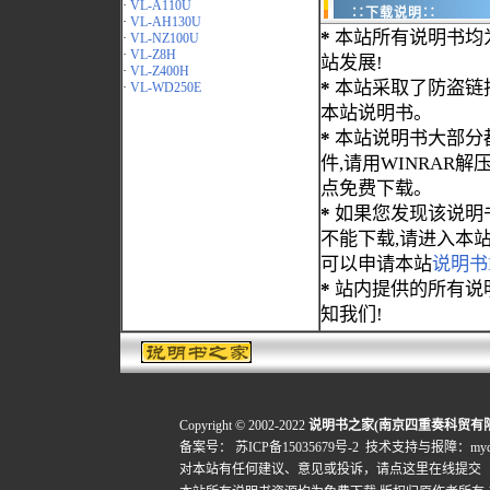
·
VL-A110U
∷下载说明∷
·
VL-AH130U
*
本站所有说明书均
·
VL-NZ100U
·
VL-Z8H
站发展!
·
VL-Z400H
*
本站采取了防盗链
·
VL-WD250E
本站说明书。
*
本站说明书大部分都为
件,请用WINRAR解压
点免费下载。
*
如果您发现该说明
不能下载,请进入本
可以申请本站
说明书
*
站内提供的所有说
知我们!
Copyright © 2002-2022
说明书之家(南京四重奏科贸有
备案号：
苏ICP备15035679号-2
技术支持与报障：mydigi
对本站有任何建议、意见或投诉，
请点这里在线提交