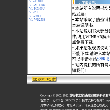
·
VL-A110U
∷下载说明∷
·
VL-AH130U
*
本站所有说明书均
·
VL-NZ100U
·
VL-Z8H
站发展!
·
VL-Z400H
*
本站采取了防盗链
·
VL-WD250E
本站说明书。
*
本站说明书大部分都为
件,请用WINRAR解压
点免费下载。
*
如果您发现该说明
不能下载,请进入本
可以申请本站
说明书
*
站内提供的所有说
知我们!
Copyright © 2002-2022
说明书之家(南京四重奏科贸有
备案号：
苏ICP备15035679号-2
技术支持与报障：mydigi
对本站有任何建议、意见或投诉，
请点这里在线提交