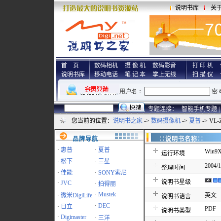
说明书库
关
首 页
数码相机
摄 像 机
数码影音
打 印 机
说明书库
移动电话
笔 记 本
掌上无线
扫 描 仪
专题连接：
智能手机专题 |
您当前的位置：
说明书之家
->
数码摄像机
->
夏普
-> VL
品牌导航
∷说明书名称
·
惠普
·
夏普
Win9X
运行环境
·
松下
·
三星
2004/1
整理时间
·
佳能
·
SONY索尼
说明书星级
·
JVC
·
拍得丽
·
Mustek
·
微米DigiLife
英文
说明书语言
·
DEC
·
日立
PDF
说明书类型
·
Digimaster
·
三洋