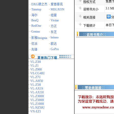
免费
授权方式
·
DXG德之杰
·
爱普泰克
3.1 M
·
Timetop
·
MEGXON
说明书大小
·
海尔
·
纽曼
相关连接
·
BenQ
·
Vivitar
本日下
·
RedOne
下载统计
·
方正
·
Genius
·
东芝
∷说明书简介∷
·
brinno
·
影雅Insignia
·
优派
·
欧达
·
GoPro
·
先锋
夏普热门下载
·
VL-Z3H
·
VL-Z1
·
VL-Z900
·
VE-CG40U
·
VL-Z7U
·
VL-AH50
·
VL-Z5H
∷赞助商链接∷
·
VL-AX1S
·
VL-AX1H
·
VL-Z300H
·
VL-Z500H
·
VL-Z100H
·
VL-NZ50U
·
VN-EZ1