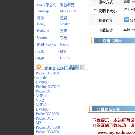
免费下
授权方式
·
DXG德之杰
·
爱普泰克
17.1 M
·
Timetop
·
MEGXON
说明书大小
·
海尔
·
纽曼
分
相关连接
·
BenQ
·
Vivitar
本日下
·
RedOne
下载统计
·
方正
·
Genius
·
东芝
∷说明书简介∷
·
brinno
·
影雅Insignia
·
优派
·
欧达
·
GoPro
·
先锋
爱普泰克热门下载
·
Pocket DV3100
·
mini dv
·
DV8600
·
Fidelity DV3100
·
Pocket DV
·
AHD-1
·
V5o2
·
AHD-2
·
DV6600
∷赞助商链接∷
·
PocketDV 8800
·
Pocket DV2
·
M2
·
Pocket DV 3300
·
Pocket DV4500