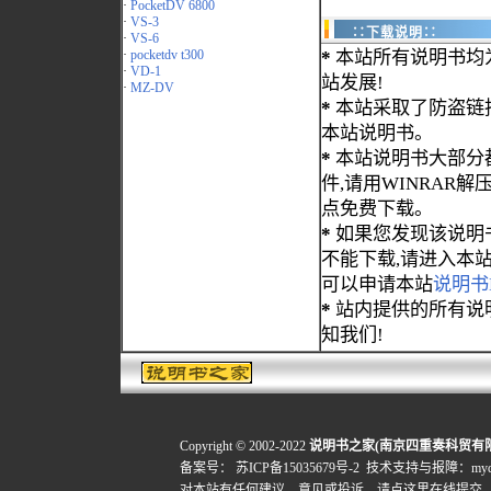
·
PocketDV 6800
·
VS-3
∷下载说明∷
·
VS-6
·
pocketdv t300
*
本站所有说明书均
·
VD-1
站发展!
·
MZ-DV
*
本站采取了防盗链
本站说明书。
*
本站说明书大部分都为
件,请用WINRAR解压
点免费下载。
*
如果您发现该说明
不能下载,请进入本
可以申请本站
说明书
*
站内提供的所有说
知我们!
Copyright © 2002-2022
说明书之家(南京四重奏科贸有
备案号：
苏ICP备15035679号-2
技术支持与报障：mydigi
对本站有任何建议、意见或投诉，
请点这里在线提交