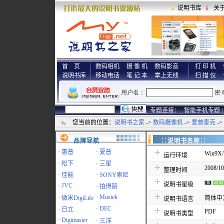
说明书库
关
首 页
数码相机
摄 像 机
数码影音
打 印 机
说明书库
移动电话
笔 记 本
掌上无线
扫 描 仪
专题连接：
智能手机专题 |
您当前的位置：
说明书之家
->
数码摄像机
->
爱普泰克
->
品牌导航
∷说明书名称
·
惠普
·
夏普
Win9X/
运行环境
·
松下
·
三星
2008/10
整理时间
·
佳能
·
SONY索尼
说明书星级
·
JVC
·
拍得丽
·
Mustek
·
微米DigiLife
简体中
说明书语言
·
DEC
·
日立
PDF
说明书类型
·
Digimaster
·
三洋