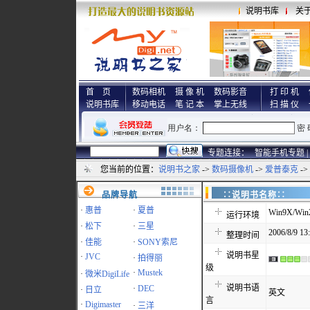
说明书库
关
首 页
数码相机
摄 像 机
数码影音
打 印 机
说明书库
移动电话
笔 记 本
掌上无线
扫 描 仪
专题连接：
智能手机专题 |
您当前的位置：
说明书之家
->
数码摄像机
->
爱普泰克
->
品牌导航
∷说明书名称
·
惠普
·
夏普
Win9X/Win
运行环境
·
松下
·
三星
2006/8/9 13
整理时间
·
佳能
·
SONY索尼
说明书星
·
JVC
·
拍得丽
级
·
Mustek
·
微米DigiLife
说明书语
·
DEC
·
日立
英文
言
·
Digimaster
·
三洋