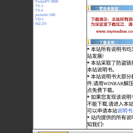
·
PocketDV 6800
·
VS-3
∷赞助商链接∷
·
VS-6
·
pocketdv t300
·
VD-1
·
MZ-DV
∷下载说明∷
*
本站所有说明书均
站发展!
*
本站采取了防盗链
本站说明书。
*
本站说明书大部分都为
件,请用WINRAR解压
点免费下载。
*
如果您发现该说明
不能下载,请进入本
可以申请本站
说明书
*
站内提供的所有说
知我们!