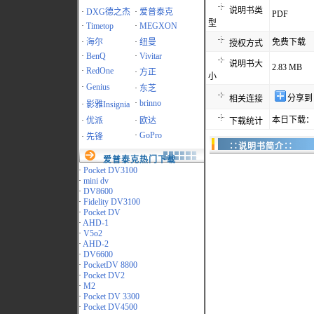
说明书类
·
DXG德之杰
·
爱普泰克
PDF
型
·
Timetop
·
MEGXON
·
海尔
·
纽曼
免费下载
授权方式
·
BenQ
·
Vivitar
说明书大
2.83 MB
·
RedOne
·
方正
小
·
Genius
·
东芝
分享到
相关连接
·
brinno
·
影雅Insignia
本日下载：1
·
优派
·
欧达
下载统计
·
GoPro
·
先锋
∷说明书简介∷
爱普泰克热门下载
·
Pocket DV3100
·
mini dv
·
DV8600
·
Fidelity DV3100
·
Pocket DV
·
AHD-1
·
V5o2
·
AHD-2
·
DV6600
·
PocketDV 8800
·
Pocket DV2
·
M2
·
Pocket DV 3300
·
Pocket DV4500