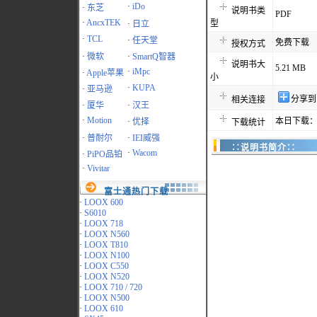
·
iDo
·
东芝
说明书类
PDF
·
AncxTEK
型
·
日立
·
TCL
·
任天堂
免费下载
授权方式
·
微软
·
SmartQ智器
说明书大
5.21 MB
·
iMpc
·
Apple苹果
小
·
KUPA
·
亚马逊
分享到
相关连接
·
厦华
·
汉王
·
Motion
本日下载：
·
优择
下载统计
·
普耐尔
·
IEI威强
∷说明书简介∷
·
Wacom
·
PiPO品铂
·
Vivitar
富士通热门下载
·
LOOX 600
·
S6010
·
LOOX 718
·
LOOX N560
·
LOOX T810
·
LOOX N100
·
LOOX C550
·
LOOX N520
·
LOOX 710 / 720
·
LOOX N500
·
LOOX 610