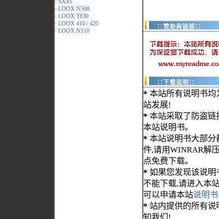
·
SX45
·
LOOX N500
·
LOOX T830
·
LOOX 410 / 420
∷赞助商链接∷
·
LOOX N110
∷下载说明∷
*
本站所有说明书均
站发展!
*
本站采取了防盗链
本站说明书。
*
本站说明书大部分都为
件,请用WINRAR解压
点免费下载。
*
如果您发现该说明
不能下载,请进入本
可以申请本站
说明书
*
站内提供的所有说
知我们!