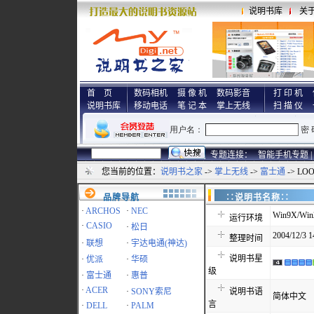
说明书库
关
首 页
数码相机
摄 像 机
数码影音
打 印 机
说明书库
移动电话
笔 记 本
掌上无线
扫 描 仪
专题连接：
智能手机专题 |
您当前的位置：
说明书之家
->
掌上无线
->
富士通
-> LO
品牌导航
∷说明书名称
·
ARCHOS
·
NEC
Win9X/Win
运行环境
·
CASIO
·
松日
2004/12/3 1
整理时间
·
联想
·
宇达电通(神达)
说明书星
·
优派
·
华硕
级
·
富士通
·
惠普
·
ACER
·
SONY索尼
说明书语
简体中文
言
·
DELL
·
PALM