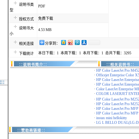
说明书类
PDF
型
免费下载
授权方式
说明书大
4.53 MB
小
分享到：
相关连接
本日下载：1 本周下载：1 本月下载：1 总共下载：3295
下载统计
∷说明书简介∷
∷相关说明书∷
·
HP Color LaserJet Pro M45
·
Officejet Enterprise Color X5
·
HP Color LaserJet Enterpris
·
HP Color LaserJet Enterpris
·
Color LaserJet Enterprise MF
·
COLOR LASERJET ENTER
·
HP Color LaserJet Pro M2
·
HP Color LaserJet Pro M25
·
HP Color LaserJet Pro MFP
·
HP Color LaserJet Pro MFP
·
instax mini hellokitty
·
LG L BELLO DUAL(LG-D
∷赞助商链接∷