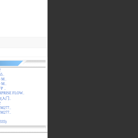
2
5..
e M..
e M..
P ..
PRISE FLOW..
52(入门..
2
 M277..
 M277..
335)