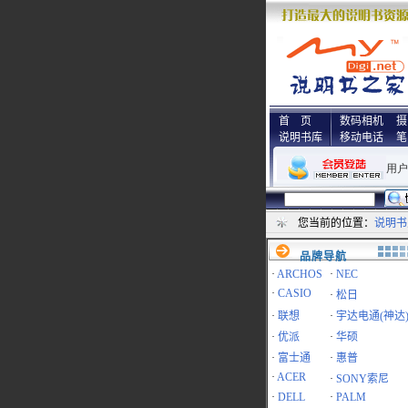
首 页
数码相机
摄
说明书库
移动电话
笔
您当前的位置：
说明书
品牌导航
·
ARCHOS
·
NEC
·
CASIO
·
松日
·
联想
·
宇达电通(神达
·
优派
·
华硕
·
富士通
·
惠普
·
ACER
·
SONY索尼
·
DELL
·
PALM