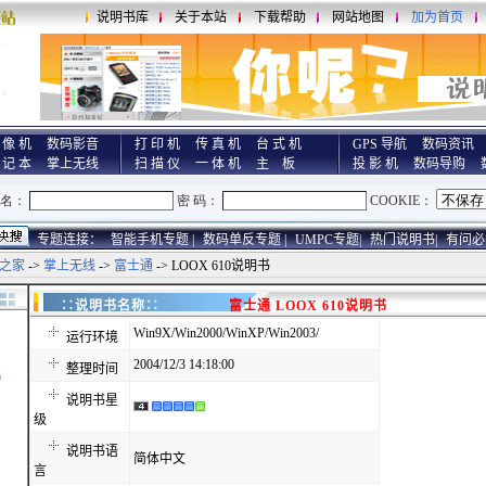
说明书库
关于本站
下载帮助
网站地图
加为首页
 像 机
数码影音
打 印 机
传 真 机
台 式 机
GPS 导航
数码资讯
 记 本
掌上无线
扫 描 仪
一 体 机
主 板
投 影 机
数码导购
专题连接：
智能手机专题 |
数码单反专题 |
UMPC专题|
热门说明书|
有问必
之家
->
掌上无线
->
富士通
-> LOOX 610说明书
∷说明书名称∷
富士通 LOOX 610说明书
Win9X/Win2000/WinXP/Win2003/
运行环境
2004/12/3 14:18:00
整理时间
)
说明书星
级
说明书语
简体中文
言