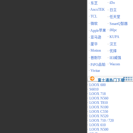
·
iDo
·
东芝
·
AncxTEK
·
日立
·
TCL
·
任天堂
·
微软
·
SmartQ智器
·
iMpc
·
Apple苹果
·
KUPA
·
亚马逊
·
厦华
·
汉王
·
Motion
·
优择
·
普耐尔
·
IEI威强
·
Wacom
·
PiPO品铂
·
Vivitar
富士通热门下载
·
LOOX 600
·
S6010
·
LOOX 718
·
LOOX N560
·
LOOX T810
·
LOOX N100
·
LOOX C550
·
LOOX N520
·
LOOX 710 / 720
·
LOOX 610
·
LOOX N500