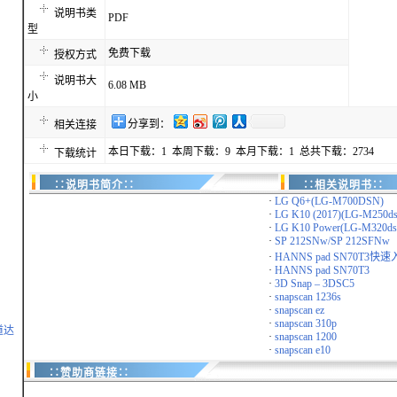
说明书类
PDF
型
免费下载
授权方式
说明书大
6.08 MB
小
分享到：
相关连接
本日下载：1 本周下载：9 本月下载：1 总共下载：2734
下载统计
∷说明书简介∷
∷相关说明书∷
·
LG Q6+(LG-M700DSN)
·
LG K10 (2017)(LG-M250ds
·
LG K10 Power(LG-M320ds
·
SP 212SNw/SP 212SFNw
·
HANNS pad SN70T3
·
HANNS pad SN70T3
·
3D Snap – 3DSC5
·
snapscan 1236s
·
snapscan ez
·
snapscan 310p
道达
·
snapscan 1200
·
snapscan e10
∷赞助商链接∷