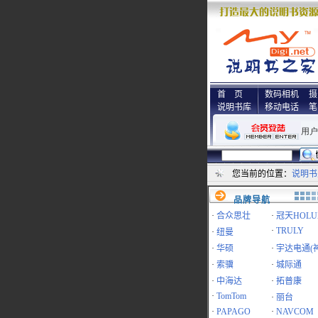
首 页
数码相机
摄
说明书库
移动电话
笔
您当前的位置：
说明书
品牌导航
·
合众思壮
·
冠天HOLU
·
TRULY
·
纽曼
·
华硕
·
宇达电通(
·
索骥
·
城际通
·
中海达
·
拓普康
·
TomTom
·
丽台
·
PAPAGO
·
NAVCOM