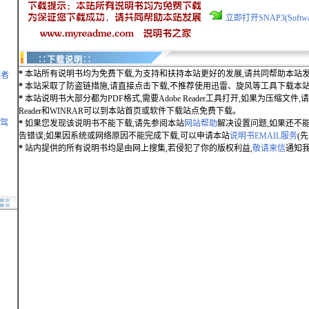
立即打开SNAP3(Soft
∷下载说明∷
*
本站所有说明书均为免费下载,为支持和扶持本站更好的发展,请共同帮助本站发
航者
*
本站采取了防盗链措施,请直接点击下载,不推荐使用迅雷、旋风等工具下载本
*
本站说明书大部分都为PDF格式,需要Adobe Reader工具打开,如果为压缩文件,请用
Reader和WINRAR可以到本站首页或软件下载站点免费下载。
凌驾
*
如果您发现该说明书不能下载,请先参阅本站
网站帮助
解决设置问题,如果还不
告错误;如果因系统或网络原因不能完成下载,可以申请本站
说明书EMAIL服务
(
*
站内提供的所有说明书均是由网上搜集,若侵犯了你的版权利益,
敬请来信
通知我