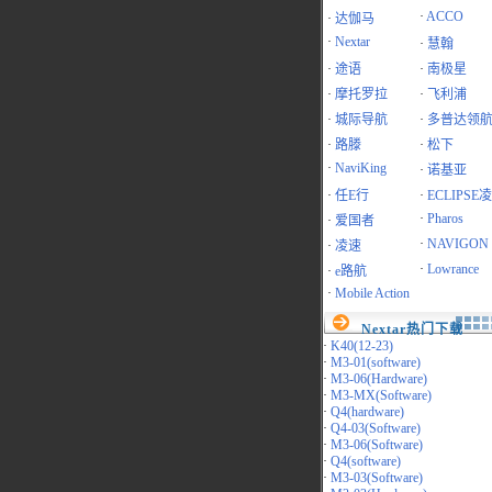
·
ACCO
·
达伽马
·
Nextar
·
慧翰
·
途语
·
南极星
·
摩托罗拉
·
飞利浦
·
城际导航
·
多普达领
·
路滕
·
松下
·
NaviKing
·
诺基亚
·
任E行
·
ECLIPSE
·
Pharos
·
爱国者
·
NAVIGON
·
凌速
·
Lowrance
·
e路航
·
Mobile Action
Nextar热门下载
·
K40(12-23)
·
M3-01(software)
·
M3-06(Hardware)
·
M3-MX(Software)
·
Q4(hardware)
·
Q4-03(Software)
·
M3-06(Software)
·
Q4(software)
·
M3-03(Software)