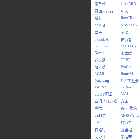
·
GARMIN
·
麦哲伦
·
灵图天行者
·
环天
·
RoyalTek
·
新科
·
NAVMAN
·
导世通
·
常天
·
高锐
·
moboDA
·
神行者
·
Tourmate
·
MAXIAN
·
Navibe
·
麦士威
·
OPPO
·
道道通
·
ProGin
·
凯立德
·
ACER
·
Route66
·
MapKing
·
HiSCP胜景
·
P-LINK
·
GoNav
·
MAG
·
SONY索尼
·
西门子威迪欧
·
方正
·
高德
·
Bcom丞信
·
万利达
·
ARRIVAL
·
iGO
·
旅行者
·
依路行
·
新里程
·
向导神
·
米迪亚