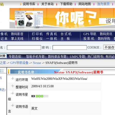
说明书库
关于本站
下载帮助
网站地图
加为首页
 像 机
数码影音
打 印 机
传 真 机
台 式 机
GPS 导航
数码资讯
 记 本
掌上无线
扫 描 仪
一 体 机
主 板
投 影 机
数码导购
专题连接：
智能手机专题 |
数码单反专题 |
UMPC专题|
热门说明书|
有问必
之家
->
GPS导航设备
->
Nextar
-> SNAP3(Software)说明书
∷说明书名称∷
Nextar SNAP3(Software)说明书
X
Win9X/Win2000/WinXP/Win2003/WinVista/
运行环境
2009/4/3 10:15:00
整理时间
神达)
说明书星
级
说明书语
英文
言