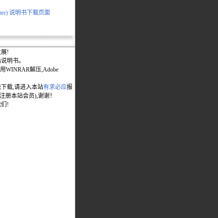
ware) 说明书下载页面
展!
站说明书。
WINRAR解压,Adobe
能下载,请进入本站
有求必应
报
先注册本站会员),谢谢！
们!