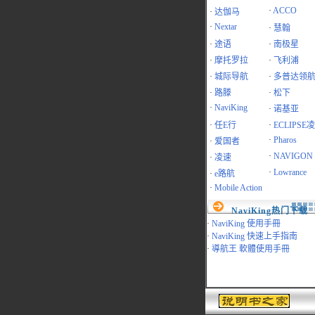
·
ACCO
·
达伽马
·
Nextar
·
慧翰
·
途语
·
南极星
·
摩托罗拉
·
飞利浦
·
城际导航
·
多普达领
·
路滕
·
松下
·
NaviKing
·
诺基亚
·
任E行
·
ECLIPSE
·
Pharos
·
爱国者
·
NAVIGON
·
凌速
·
Lowrance
·
e路航
·
Mobile Action
NaviKing热门下载
·
NaviKing 使用手冊
·
NaviKing 快速上手指南
·
導航王 軟體使用手冊