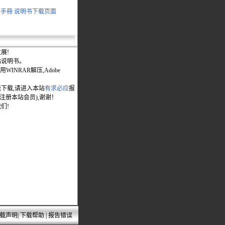
 使用手冊 说明书下载页面
展!
站说明书。
WINRAR解压,Adobe
能下载,请进入本站
有求必应
报
先注册本站会员),谢谢！
们!
载声明
|
下载帮助
|
报告错误