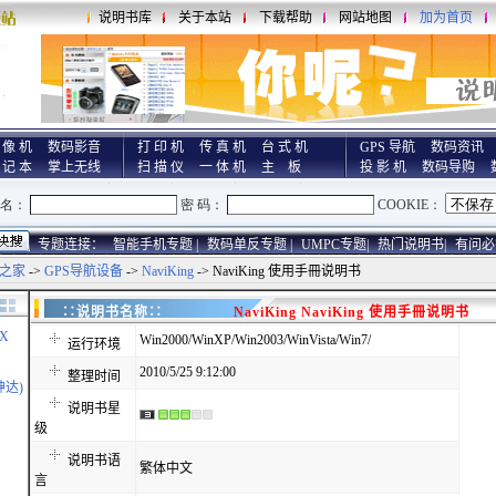
说明书库
关于本站
下载帮助
网站地图
加为首页
 像 机
数码影音
打 印 机
传 真 机
台 式 机
GPS 导航
数码资讯
 记 本
掌上无线
扫 描 仪
一 体 机
主 板
投 影 机
数码导购
专题连接：
智能手机专题 |
数码单反专题 |
UMPC专题|
热门说明书|
有问必
之家
->
GPS导航设备
->
NaviKing
-> NaviKing 使用手冊说明书
∷说明书名称∷
NaviKing NaviKing 使用手冊说明书
X
Win2000/WinXP/Win2003/WinVista/Win7/
运行环境
2010/5/25 9:12:00
整理时间
神达)
说明书星
级
说明书语
繁体中文
言