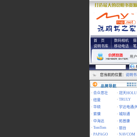
首 页
数码相机
摄
说明书库
移动电话
笔
您当前的位置：
说明书
品牌导航
·
合众思壮
·
冠天HOLU
·
TRULY
·
纽曼
·
华硕
·
宇达电通(
·
索骥
·
城际通
·
中海达
·
拓普康
·
TomTom
·
丽台
·
PAPAGO
·
NAVCOM