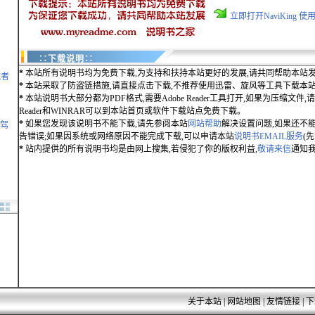
立即打开NaviKing
∷下载说明∷
*
本站所有说明书均为免费下载,为支持和扶持本站更好的发展,请共同帮助本站发
航者
*
本站采取了防盗链措施,请直接点击下载,不推荐使用迅雷、旋风等工具下载本
*
本站说明书大部分都为PDF格式,需要Adobe Reader工具打开,如果为压缩文件,请用
Reader和WINRAR可以到本站首页或软件下载站点免费下载。
*
如果您发现该说明书不能下载,请先参阅本站
网站帮助
解决设置问题,如果还不
凌驾
告错误;如果因系统或网络原因不能完成下载,可以申请本站
说明书EMAIL服务
(
*
站内提供的所有说明书均是由网上搜集,若侵犯了你的版权利益,
敬请来信
通知我
关于本站
|
网站地图
|
友情链接
|
下