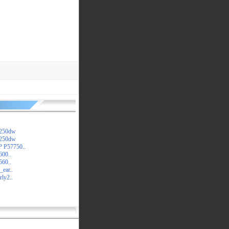
5250dw
5250dw
 P57750..
600..
560..
ear..
ly2..