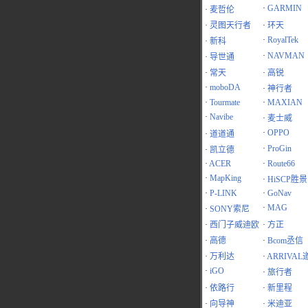
·
GARMIN
·
麦哲伦
·
灵图天行者
·
环天
·
RoyalTek
·
新科
·
NAVMAN
·
导世通
·
常天
·
高锐
·
moboDA
·
神行者
·
Tourmate
·
MAXIAN
·
Navibe
·
麦士威
·
OPPO
·
道道通
·
ProGin
·
凯立德
·
ACER
·
Route66
·
MapKing
·
HiSCP胜景
·
P-LINK
·
GoNav
·
MAG
·
SONY索尼
·
西门子威迪欧
·
方正
·
高德
·
Bcom丞信
·
万利达
·
ARRIVAL
·
iGO
·
旅行者
·
依路行
·
新里程
·
向导神
·
米迪亚