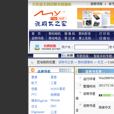
说明书库
关
首 页
数码相机
摄 像 机
数码影音
打 印 机
说明书库
移动电话
笔 记 本
掌上无线
扫 描 仪
专题连接：
智能手机专题 |
您当前的位置：
说明书之家
->
数码摄像机
->
东芝
-> CA
品牌导航
∷说明书名称
·
惠普
·
夏普
Win2000/Wi
运行环境
·
松下
·
三星
2011/7/2 16
整理时间
·
佳能
·
SONY索尼
说明书星
·
JVC
·
拍得丽
级
·
Mustek
·
微米DigiLife
说明书语
·
DEC
·
日立
简体中文
言
·
Digimaster
·
三洋