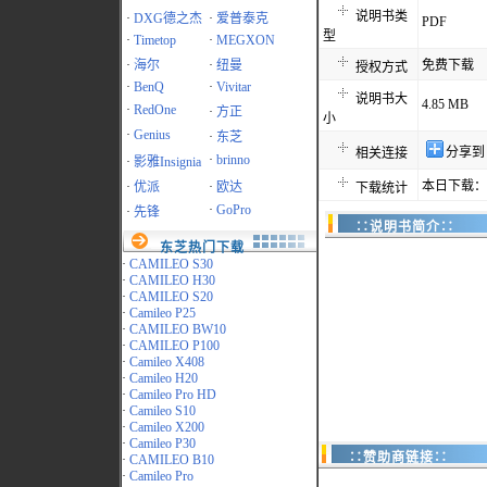
说明书类
·
DXG德之杰
·
爱普泰克
PDF
型
·
Timetop
·
MEGXON
·
海尔
·
纽曼
免费下载
授权方式
·
BenQ
·
Vivitar
说明书大
4.85 MB
·
RedOne
·
方正
小
·
Genius
·
东芝
分享到
相关连接
·
brinno
·
影雅Insignia
本日下载：1
·
优派
·
欧达
下载统计
·
GoPro
·
先锋
∷说明书简介∷
东芝热门下载
·
CAMILEO S30
·
CAMILEO H30
·
CAMILEO S20
·
Camileo P25
·
CAMILEO BW10
·
CAMILEO P100
·
Camileo X408
·
Camileo H20
·
Camileo Pro HD
·
Camileo S10
·
Camileo X200
·
Camileo P30
∷赞助商链接∷
·
CAMILEO B10
·
Camileo Pro