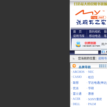
首 页
数码相机
摄
说明书库
移动电话
笔
您当前的位置：
说明书
品牌导航
·
ARCHOS
·
NEC
·
CASIO
·
松日
·
联想
·
宇达电通(神达
·
优派
·
华硕
·
富士通
·
惠普
·
ACER
·
SONY索尼
·
DELL
·
PALM