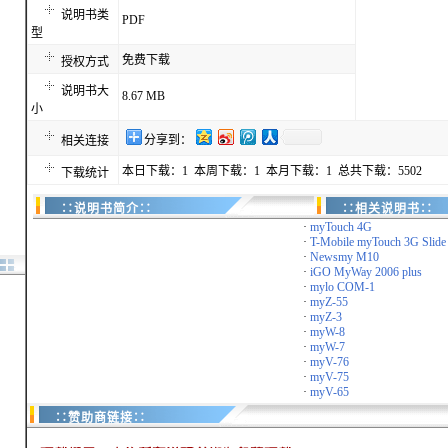
说明书类
PDF
型
免费下载
授权方式
说明书大
8.67 MB
小
分享到：
相关连接
本日下载：1 本周下载：1 本月下载：1 总共下载：5502
下载统计
∷说明书简介∷
∷相关说明书∷
·
myTouch 4G
·
T-Mobile myTouch 3G Slide
·
Newsmy M10
·
iGO MyWay 2006 plus
·
mylo COM-1
·
myZ-55
·
myZ-3
·
myW-8
·
myW-7
·
myV-76
·
myV-75
·
myV-65
∷赞助商链接∷