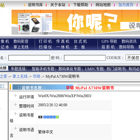
说明书库
关于本站
下载帮助
网站地图
加为首页
 像 机
数码影音
打 印 机
传 真 机
台 式 机
GPS 导航
数码资讯
 记 本
掌上无线
扫 描 仪
一 体 机
主 板
投 影 机
数码导购
专题连接：
智能手机专题 |
数码单反专题 |
UMPC专题|
热门说明书|
有问必
之家
->
掌上无线
->
华硕
-> MyPal A730W说明书
∷说明书名称∷
华硕 MyPal A730W说明书
Win9X/Win2000/WinXP/Win2003/
运行环境
2005/2/26 12:46:00
整理时间
)
说明书星
级
说明书语
繁体中文
言