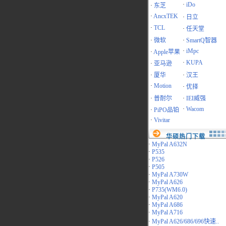
·
iDo
·
东芝
·
AncxTEK
·
日立
·
TCL
·
任天堂
·
微软
·
SmartQ智器
·
iMpc
·
Apple苹果
·
KUPA
·
亚马逊
·
厦华
·
汉王
·
Motion
·
优择
·
普耐尔
·
IEI威强
·
Wacom
·
PiPO品铂
·
Vivitar
华硕热门下载
·
MyPal A632N
·
P535
·
P526
·
P505
·
MyPal A730W
·
MyPal A626
·
P735(WM6.0)
·
MyPal A620
·
MyPal A686
·
MyPal A716
·
MyPal A626/686/696快速..