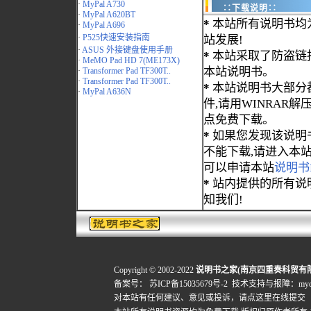
·
MyPal A730
∷下载说明∷
·
MyPal A620BT
*
本站所有说明书均
·
MyPal A696
·
P525快速安装指南
站发展!
·
ASUS 外接键盘使用手册
*
本站采取了防盗链
·
MeMO Pad HD 7(ME173X)
本站说明书。
·
Transformer Pad TF300T..
·
Transformer Pad TF300T..
*
本站说明书大部分都为
·
MyPal A636N
件,请用WINRAR解压
点免费下载。
*
如果您发现该说明
不能下载,请进入本
可以申请本站
说明书
*
站内提供的所有说
知我们!
Copyright © 2002-2022
说明书之家(南京四重奏科贸有
备案号：
苏ICP备15035679号-2
技术支持与报障：mydigi
对本站有任何建议、意见或投诉，
请点这里在线提交