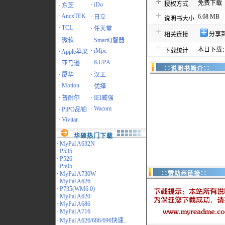
免费下载
授权方式
·
iDo
·
东芝
·
AncxTEK
6.68 MB
·
日立
说明书大小
·
TCL
·
任天堂
分享
相关连接
·
微软
·
SmartQ智器
本日下载：
·
iMpc
下载统计
·
Apple苹果
·
KUPA
·
亚马逊
∷说明书简介∷
·
厦华
·
汉王
·
Motion
·
优择
·
普耐尔
·
IEI威强
·
Wacom
·
PiPO品铂
·
Vivitar
华硕热门下载
·
MyPal A632N
·
P535
·
P526
·
P505
·
MyPal A730W
∷赞助商链接∷
·
MyPal A626
·
P735(WM6.0)
·
MyPal A620
·
MyPal A686
·
MyPal A716
·
MyPal A626/686/696快速..