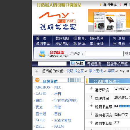
说明书库
关
首 页
数码相机
摄 像 机
数码影音
打 印 机
说明书库
移动电话
笔 记 本
掌上无线
扫 描 仪
专题连接：
智能手机专题 |
您当前的位置：
说明书之家
->
掌上无线
->
华硕
-> MyPa
品牌导航
∷说明书名称
·
ARCHOS
·
NEC
Win9X/Wi
运行环境
·
CASIO
·
松日
2004/9/15 
整理时间
·
联想
·
宇达电通(神达)
说明书星级
·
优派
·
华硕
·
富士通
·
惠普
简体中文
说明书语言
·
ACER
·
SONY索尼
ZIP
说明书类型
·
DELL
·
PALM