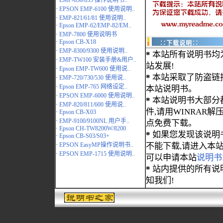
·
EMP-830/835 操作说明书..
·
EPSON EMP-6100 使用说明..
·
EMP-821/61/81 使用说明..
·
Epson EMP-62/EMP-82/EM..
·
EMP-7800 使用说明书
·
Epson CB-X18
∷下载说明∷
·
EMP-8300/9300 使用说明..
*
本站所有说明书均
·
EMP-TW100 安装手册&用户..
站发展!
·
Epson EMP-TW600 使用说..
*
本站采取了防盗链
·
EMP-720/730/530 使用说..
·
Epson EMP-765 网络设定..
本站说明书。
·
EPSON EMP-6000 使用说明..
*
本站说明书大部分都为
·
EMP-820/811/600 使用说..
件,请用WINRAR解压
·
Epson CB-X03
·
EMP-9100/9100NL 用户手..
点免费下载。
·
Epson CH-TW8200W/8200
*
如果您发现该说明
·
Epson CB-S03/S03+
·
EPSON EasyMP操作说明书..
不能下载,请进入本
·
EPSON EMP-1715 使用说明..
可以申请本站
说明书
*
站内提供的所有说
知我们!