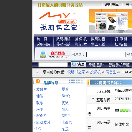
说明书库
关
首 页
数码相机
摄 像 机
数码影音
打 印 机
说明书库
移动电话
笔 记 本
掌上无线
扫 描 仪
专题连接：
智能手机专题 |
您当前的位置：
说明书之家
->
投影机
->
爱普生
-> EB-
品牌导航
∷说明书名称
·
爱普生
·
夏普
Win2000/W
运行环境
·
BenQ
·
佳能
2012/1/13 1
整理时间
·
联想
·
优派
说明书星
·
NEC
·
松下
级
·
SONY
·
DELL
·
EIKI爱其
·
卡西欧
说明书语
简体中文
言
·
LG
·
东芝