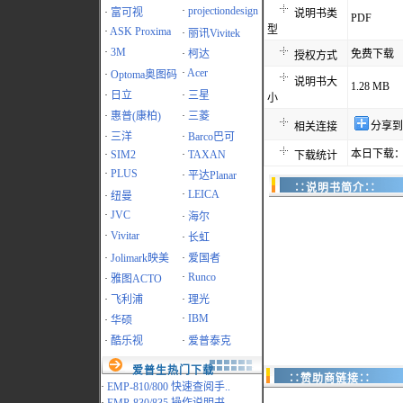
·
projectiondesign
·
富可视
说明书类
PDF
型
·
ASK Proxima
·
丽讯Vivitek
·
3M
·
柯达
免费下载
授权方式
·
Acer
·
Optoma奥图码
说明书大
1.28 MB
·
日立
·
三星
小
·
惠普(康柏)
·
三菱
分享到
相关连接
·
三洋
·
Barco巴可
本日下载：
·
SIM2
·
TAXAN
下载统计
·
PLUS
·
平达Planar
∷说明书简介∷
·
LEICA
·
纽曼
·
JVC
·
海尔
·
Vivitar
·
长虹
·
Jolimark映美
·
爱国者
·
Runco
·
雅图ACTO
·
飞利浦
·
理光
·
IBM
·
华硕
·
酷乐视
·
爱普泰克
爱普生热门下载
∷赞助商链接∷
·
EMP-810/800 快速查阅手..