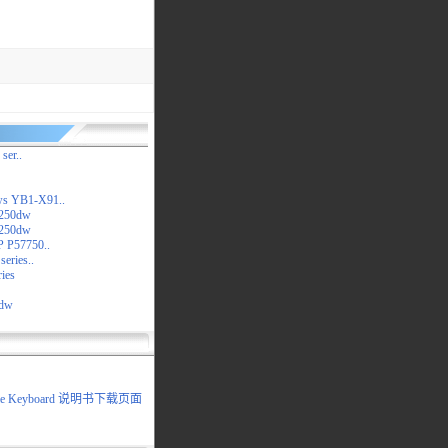
ser..
s YB1-X91..
5250dw
5250dw
 P57750..
eries..
ies
7dw
ile Keyboard 说明书下载页面