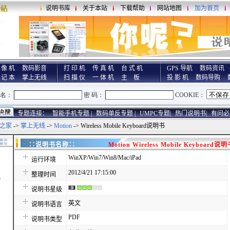
说明书库
关于本站
下载帮助
网站地图
加为首页
 像 机
数码影音
打 印 机
传 真 机
台 式 机
GPS 导航
数码资讯
 记 本
掌上无线
扫 描 仪
一 体 机
主 板
投 影 机
数码导购
专题连接：
智能手机专题 |
数码单反专题 |
UMPC专题|
热门说明书|
有问必
之家
->
掌上无线
->
Motion
-> Wireless Mobile Keyboard说明书
∷说明书名称∷
Motion Wireless Mobile Keyboard说
WinXP/Win7/Win8/Mac/iPad
运行环境
2012/4/21 17:15:00
整理时间
)
说明书星级
英文
说明书语言
PDF
说明书类型