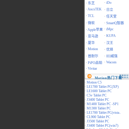
·
iDo
·
东芝
·
AncxTEK
·
日立
·
TCL
·
任天堂
·
微软
·
SmartQ智器
·
iMpc
·
Apple苹果
·
KUPA
·
亚马逊
·
厦华
·
汉王
·
Motion
·
优择
·
普耐尔
·
IEI威强
·
Wacom
·
PiPO品铂
·
Vivitar
Motion热门下载
·
Motion C5
·
LE1700 Tablet PC(XP)
·
LE1600 Tablet PC
·
C5v Tablet PC
·
J3400 Tablet PC
·
M1400 Tablet PC -SP1
·
M1300 Tablet PC
·
LE1700 Tablet PC(vista..
·
CL900 Tablet PC
·
J3500 Tablet PC
·
J3400 Tablet PC(win7)