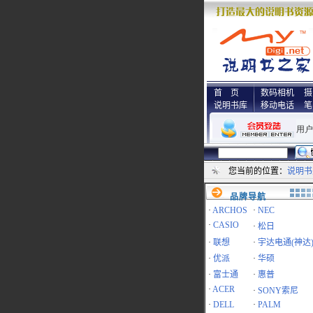
首 页
数码相机
摄
说明书库
移动电话
笔
您当前的位置：
说明书
品牌导航
·
ARCHOS
·
NEC
·
CASIO
·
松日
·
联想
·
宇达电通(神达
·
优派
·
华硕
·
富士通
·
惠普
·
ACER
·
SONY索尼
·
DELL
·
PALM