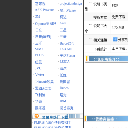
·
projectiondesign
·
富可视
说明书类
PDF
型
·
ASK Proxima
·
丽讯Vivitek
·
3M
·
柯达
免费下载
授权方式
·
Acer
·
Optoma奥图码
说明书大
4.75 MB
·
日立
·
三星
小
·
惠普(康柏)
·
三菱
分享
相关连接
·
三洋
·
Barco巴可
本日下载：
·
SIM2
·
TAXAN
下载统计
·
PLUS
·
平达Planar
∷说明书简介∷
·
LEICA
·
纽曼
·
JVC
·
海尔
·
Vivitar
·
长虹
·
Jolimark映美
·
爱国者
·
Runco
·
雅图ACTO
·
飞利浦
·
理光
·
IBM
·
华硕
·
酷乐视
·
爱普泰克
爱普生热门下载
∷赞助商链接∷
·
EMP-810/800 快速查阅手..