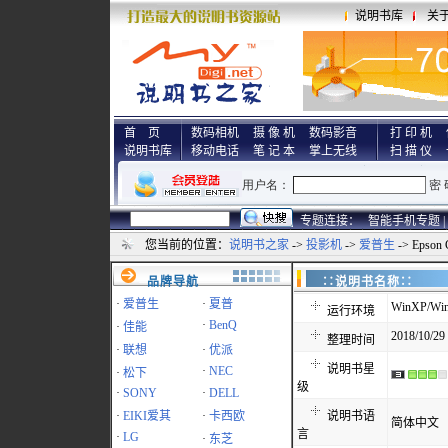
说明书库
关
首 页
数码相机
摄 像 机
数码影音
打 印 机
说明书库
移动电话
笔 记 本
掌上无线
扫 描 仪
专题连接：
智能手机专题 |
您当前的位置：
说明书之家
->
投影机
->
爱普生
-> Epson
品牌导航
∷说明书名称
·
爱普生
·
夏普
WinXP/Win
运行环境
·
BenQ
·
佳能
2018/10/29
整理时间
·
联想
·
优派
说明书星
·
NEC
·
松下
级
·
SONY
·
DELL
·
EIKI爱其
·
卡西欧
说明书语
简体中文
言
·
LG
·
东芝