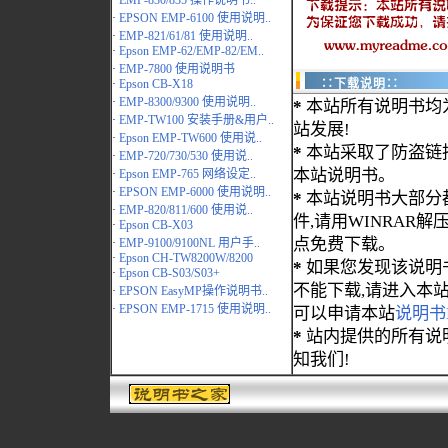
·
EMP-830/835 操作说明书..
·
EPSON EMP-6100 使用说明..
·
EMP-821/61/81 使用说明..
·
Epson EMP-62/EMP-82/EM..
·
EMP-7800 使用说明书
·
Epson CB-X18
∷下载说明∷
·
EMP-8300/9300 使用说明..
*
本站所有说明书均
·
EMP-TW100 安装手册&用户..
站发展!
·
Epson EMP-TW600 使用说..
*
本站采取了防盗链
·
EMP-720/730/530 使用说..
本站说明书。
·
Epson EMP-765 网络设定..
·
EPSON EMP-6000 使用说明..
*
本站说明书大部分都为
·
EMP-820/811/600 使用说..
件,请用WINRAR解压
·
Epson CB-X03
点免费下载。
·
EMP-9100/9100NL 用户手..
·
Epson CH-TW8200W/8200
*
如果您发现该说明
·
Epson CB-S03/S03+
不能下载,请进入本
·
EPSON EasyMP操作说明书..
·
EPSON EMP-1715 使用说明..
可以申请本站
说明书
*
站内提供的所有说
知我们!