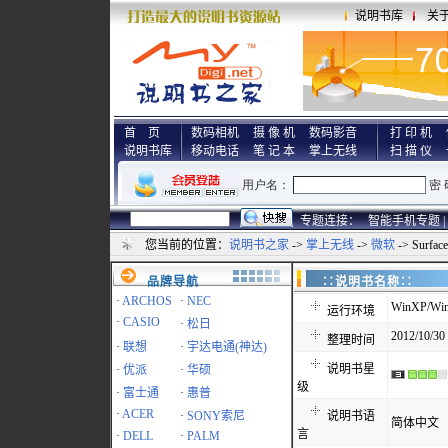
说明书库
关
首 页
数码相机
摄 像 机
数码影音
打 印 机
说明书库
移动电话
笔 记 本
掌上无线
扫 描 仪
专题连接：
智能手机专题 |
您当前的位置：
说明书之家
->
掌上无线
->
微软
-> Sur
品牌导航
∷说明书名称
·
ARCHOS
·
NEC
WinXP/Win
运行环境
·
CASIO
·
松日
2012/10/30
整理时间
·
联想
·
宇达电通(神达)
说明书星
·
优派
·
华硕
级
·
富士通
·
惠普
·
ACER
·
SONY索尼
说明书语
简体中文
言
·
DELL
·
PALM