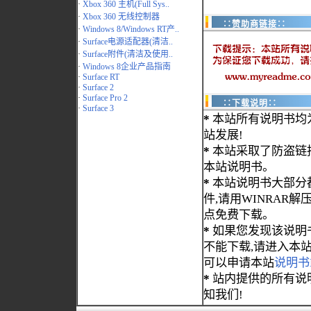
·
Xbox 360 主机(Full Sys..
·
Xbox 360 无线控制器
∷赞助商链接∷
·
Windows 8/Windows RT产..
·
Surface电源适配器(清洁..
·
Surface附件(清洁及使用..
·
Windows 8企业产品指南
·
Surface RT
·
Surface 2
·
Surface Pro 2
∷下载说明∷
·
Surface 3
*
本站所有说明书均
站发展!
*
本站采取了防盗链
本站说明书。
*
本站说明书大部分都为
件,请用WINRAR解压
点免费下载。
*
如果您发现该说明
不能下载,请进入本
可以申请本站
说明书
*
站内提供的所有说
知我们!