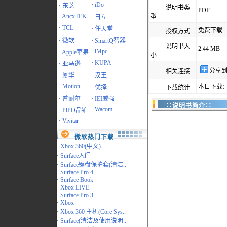
·
iDo
·
东芝
说明书类
PDF
·
AncxTEK
型
·
日立
·
TCL
·
任天堂
免费下载
授权方式
·
微软
·
SmartQ智器
说明书大
2.44 MB
·
iMpc
·
Apple苹果
小
·
KUPA
·
亚马逊
分享
相关连接
·
厦华
·
汉王
·
Motion
本日下载：
·
优择
下载统计
·
普耐尔
·
IEI威强
∷说明书简介∷
·
Wacom
·
PiPO品铂
·
Vivitar
微软热门下载
·
Xbox 360(中文)
·
Surface入门
·
Surface键盘保护套(清洁..
·
Surface Pro 4
·
Surface Book
·
Xbox LIVE
·
Surface Pro 3
·
Xbox
·
Xbox 360 主机(Core Sys..
·
Surface(清洁及使用说明..