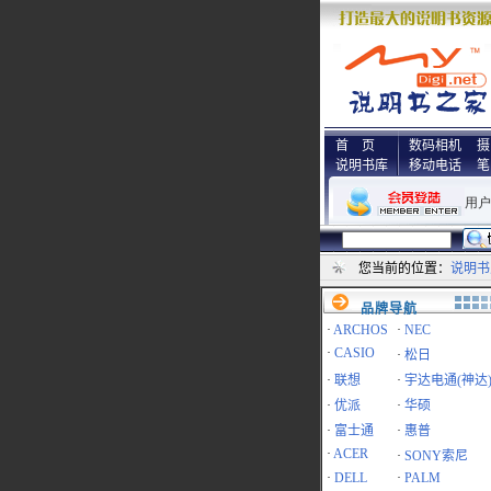
首 页
数码相机
摄
说明书库
移动电话
笔
您当前的位置：
说明书
品牌导航
·
ARCHOS
·
NEC
·
CASIO
·
松日
·
联想
·
宇达电通(神达
·
优派
·
华硕
·
富士通
·
惠普
·
ACER
·
SONY索尼
·
DELL
·
PALM