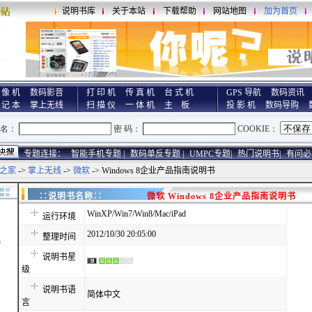
说明书库
关于本站
下载帮助
网站地图
加为首页
 像 机
数码影音
打 印 机
传 真 机
台 式 机
GPS 导航
数码资讯
 记 本
掌上无线
扫 描 仪
一 体 机
主 板
投 影 机
数码导购
专题连接：
智能手机专题 |
数码单反专题 |
UMPC专题|
热门说明书|
有问必
之家
->
掌上无线
->
微软
-> Windows 8企业产品指南说明书
∷说明书名称∷
微软 Windows 8企业产品指南说明书
WinXP/Win7/Win8/Mac/iPad
运行环境
2012/10/30 20:05:00
整理时间
)
说明书星
级
说明书语
简体中文
言