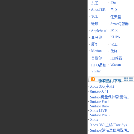
·
iDo
·
东芝
·
AncxTEK
·
日立
·
TCL
·
任天堂
·
微软
·
SmartQ智器
·
iMpc
·
Apple苹果
·
KUPA
·
亚马逊
·
厦华
·
汉王
·
Motion
·
优择
·
普耐尔
·
IEI威强
·
Wacom
·
PiPO品铂
·
Vivitar
微软热门下载
·
Xbox 360(中文)
·
Surface入门
·
Surface键盘保护套(清洁..
·
Surface Pro 4
·
Surface Book
·
Xbox LIVE
·
Surface Pro 3
·
Xbox
·
Xbox 360 主机(Core Sys..
·
Surface(清洁及使用说明..