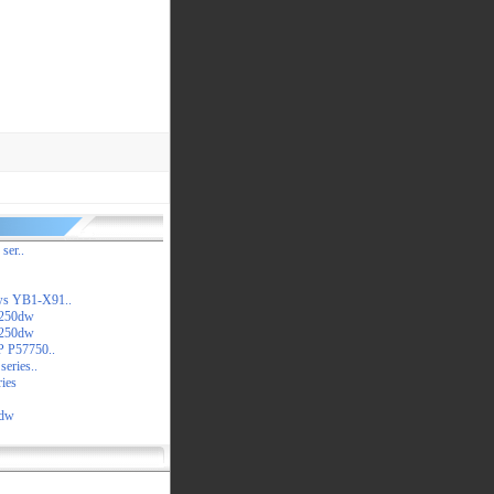
ser..
s YB1-X91..
5250dw
5250dw
 P57750..
eries..
ies
7dw