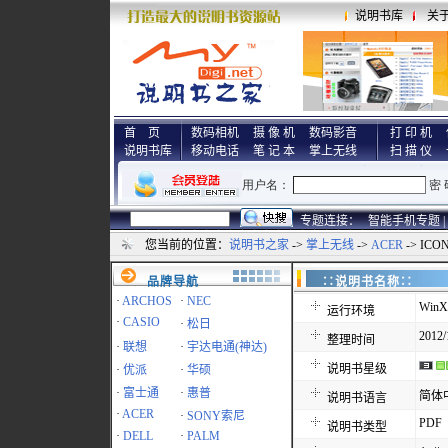
说明书库
关
首 页
数码相机
摄 像 机
数码影音
打 印 机
说明书库
移动电话
笔 记 本
掌上无线
扫 描 仪
专题连接：
智能手机专题 |
您当前的位置：
说明书之家
->
掌上无线
->
ACER
-> ICO
品牌导航
∷说明书名称
·
ARCHOS
·
NEC
WinX
运行环境
·
CASIO
·
松日
2012/
整理时间
·
联想
·
宇达电通(神达)
说明书星级
·
优派
·
华硕
·
富士通
·
惠普
简体
说明书语言
·
ACER
·
SONY索尼
PDF
说明书类型
·
DELL
·
PALM