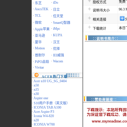
免费
授权方式
·
iDo
·
东芝
·
AncxTEK
96.3
·
日立
说明书大小
·
TCL
·
任天堂
相关连接
·
微软
·
SmartQ智器
本日
·
iMpc
下载统计
·
Apple苹果
·
KUPA
·
亚马逊
∷说明书简介∷
·
厦华
·
汉王
·
Motion
·
优择
·
普耐尔
·
IEI威强
·
Wacom
·
PiPO品铂
·
Vivitar
ACER热门下载
·
Acer n10 UG_SG_0404
·
n50
·
n35
·
n30
·
Aspire one
∷赞助商链接∷
·
S10用户手册（英文版）
·
ICONIA TAB A100
·
Acer Aspire P3
·
Iconia W4-820
·
n20
·
ICONIA W700