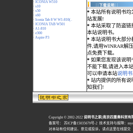
·
ICONIA W510
∷下载说明∷
·
s10
·
s50
*
本站所有说明书均
·
s60
站发展!
·
Iconia Tab 8 W W1-810(..
·
ICONIA TAB W501
*
本站采取了防盗链
·
A1-810
本站说明书。
·
e300
·
Aspire P3
*
本站说明书大部分都为
件,请用WINRAR解压
点免费下载。
*
如果您发现该说明
不能下载,请进入本
可以申请本站
说明书
*
站内提供的所有说
知我们!
Copyright © 2002-2022
说明书之家(南京四重奏科贸有
备案号：
苏ICP备15035679号-2
技术支持与报障：mydigi
对本站有任何建议、意见或投诉，
请点这里在线提交