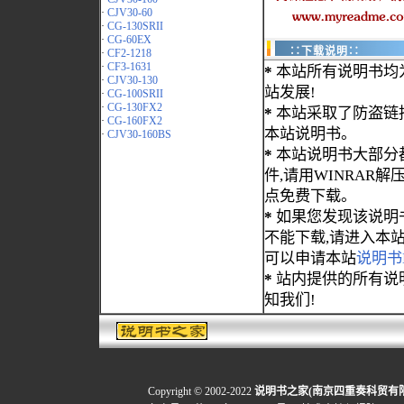
·
CJV30-60
·
CG-130SRII
·
CG-60EX
∷下载说明∷
·
CF2-1218
·
CF3-1631
*
本站所有说明书均
·
CJV30-130
站发展!
·
CG-100SRII
·
CG-130FX2
*
本站采取了防盗链
·
CG-160FX2
本站说明书。
·
CJV30-160BS
*
本站说明书大部分都为
件,请用WINRAR解压
点免费下载。
*
如果您发现该说明
不能下载,请进入本
可以申请本站
说明书
*
站内提供的所有说
知我们!
Copyright © 2002-2022
说明书之家(南京四重奏科贸有