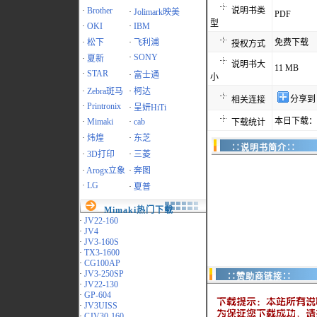
·
Brother
说明书类
·
Jolimark映美
PDF
型
·
OKI
·
IBM
·
松下
·
飞利浦
免费下载
授权方式
·
SONY
·
夏新
说明书大
11 MB
·
STAR
·
富士通
小
·
Zebra斑马
·
柯达
分享到
相关连接
·
Printronix
·
呈妍HiTi
本日下载：1
·
Mimaki
·
cab
下载统计
·
炜煌
·
东芝
∷说明书简介∷
·
3D打印
·
三菱
·
Arogx立象
·
奔图
·
LG
·
夏普
Mimaki热门下载
·
JV22-160
·
JV4
·
JV3-160S
·
TX3-1600
·
CG100AP
·
JV3-250SP
∷赞助商链接∷
·
JV22-130
·
GP-604
·
JV3UISS
·
CJV30-160