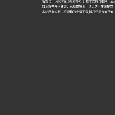
备案号：
苏ICP备15035679号-2
技术支持与报障：mydigi
对本站有任何建议、意见或投诉，
请点这里在线提交
本站所有说明书资源均为免费下载,版权归原作者所有