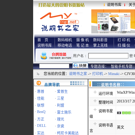
说明书库
关
首 页
数码相机
摄 像 机
数码影音
打 印 机
说明书库
移动电话
笔 记 本
掌上无线
扫 描 仪
专题连接：
智能手机专题 |
您当前的位置：
说明书之家
->
打印机
->
Mimaki
-> CJV3
品牌导航
∷说明书名称
·
惠普
·
爱普生
WinXP/Win7
运行环境
·
佳能
·
三星
2013/3/17 2
整理时间
·
联想
·
利盟
说明书星
·
BenQ
·
富士施乐
级
·
方正
·
理光
说明书语
·
DELL
·
京瓷
英文
言
·
实达
·
柯尼卡美能达