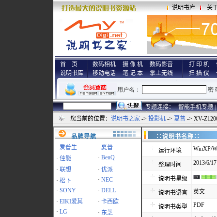
说明书库
关
首 页
数码相机
摄 像 机
数码影音
打 印 机
说明书库
移动电话
笔 记 本
掌上无线
扫 描 仪
专题连接：
智能手机专题 |
您当前的位置：
说明书之家
->
投影机
->
夏普
-> XV-Z1
品牌导航
∷说明书名称
·
爱普生
·
夏普
WinXP/Wi
运行环境
·
BenQ
·
佳能
2013/6/17
整理时间
·
联想
·
优派
说明书星级
·
NEC
·
松下
·
SONY
·
DELL
英文
说明书语言
·
EIKI爱其
·
卡西欧
PDF
说明书类型
·
LG
·
东芝