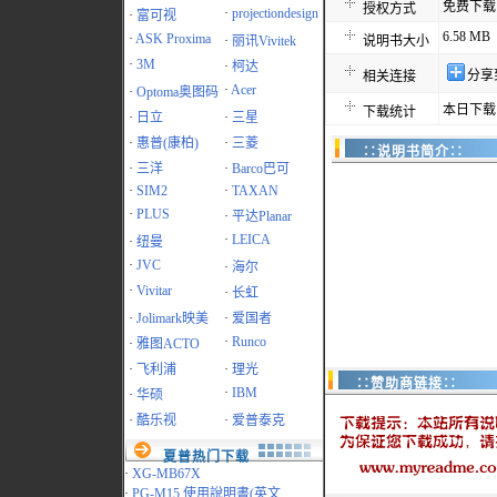
免费下载
授权方式
·
projectiondesign
·
富可视
6.58 MB
·
ASK Proxima
·
丽讯Vivitek
说明书大小
·
3M
·
柯达
分享
相关连接
·
Acer
·
Optoma奥图码
本日下载
下载统计
·
日立
·
三星
·
惠普(康柏)
·
三菱
∷说明书简介∷
·
三洋
·
Barco巴可
·
SIM2
·
TAXAN
·
PLUS
·
平达Planar
·
LEICA
·
纽曼
·
JVC
·
海尔
·
Vivitar
·
长虹
·
Jolimark映美
·
爱国者
·
Runco
·
雅图ACTO
·
飞利浦
·
理光
∷赞助商链接∷
·
IBM
·
华硕
·
酷乐视
·
爱普泰克
夏普热门下载
·
XG-MB67X
·
PG-M15 使用說明書(英文..