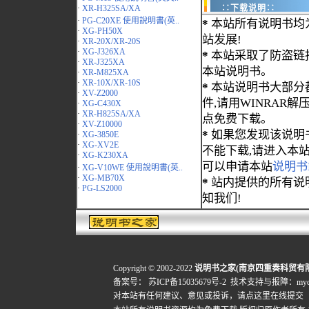
·
XR-H325SA/XA
∷下载说明∷
·
PG-C20XE 使用說明書(英..
*
本站所有说明书均
·
XG-PH50X
站发展!
·
XR-20X/XR-20S
·
XG-J326XA
*
本站采取了防盗链
·
XR-J325XA
本站说明书。
·
XR-M825XA
·
XR-10X/XR-10S
*
本站说明书大部分都为
·
XV-Z2000
件,请用WINRAR解压
·
XG-C430X
·
XR-H825SA/XA
点免费下载。
·
XV-Z10000
*
如果您发现该说明
·
XG-3850E
·
XG-XV2E
不能下载,请进入本
·
XG-K230XA
可以申请本站
说明书
·
XG-V10WE 使用說明書(英..
·
XG-MB70X
*
站内提供的所有说
·
PG-LS2000
知我们!
Copyright © 2002-2022
说明书之家(南京四重奏科贸有
备案号：
苏ICP备15035679号-2
技术支持与报障：mydigi
对本站有任何建议、意见或投诉，
请点这里在线提交