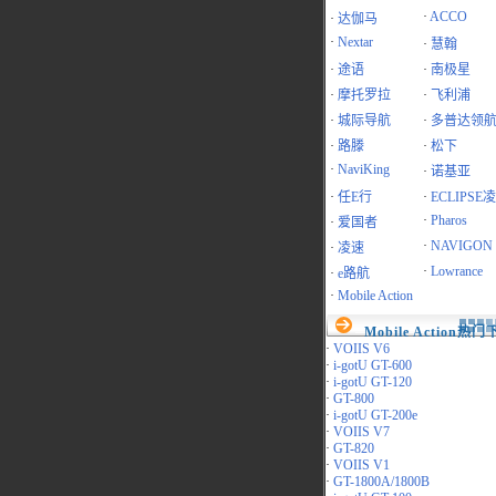
·
ACCO
·
达伽马
·
Nextar
·
慧翰
·
途语
·
南极星
·
摩托罗拉
·
飞利浦
·
城际导航
·
多普达领
·
路滕
·
松下
·
NaviKing
·
诺基亚
·
任E行
·
ECLIPSE
·
Pharos
·
爱国者
·
NAVIGON
·
凌速
·
Lowrance
·
e路航
·
Mobile Action
Mobile Action热
·
VOIIS V6
·
i-gotU GT-600
·
i-gotU GT-120
·
GT-800
·
i-gotU GT-200e
·
VOIIS V7
·
GT-820
·
VOIIS V1
·
GT-1800A/1800B