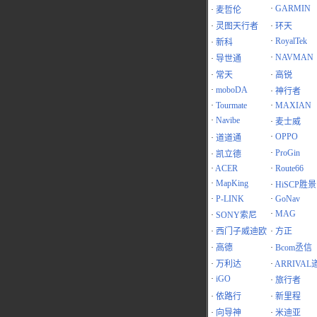
·
GARMIN
·
麦哲伦
·
灵图天行者
·
环天
·
RoyalTek
·
新科
·
NAVMAN
·
导世通
·
常天
·
高锐
·
moboDA
·
神行者
·
Tourmate
·
MAXIAN
·
Navibe
·
麦士威
·
OPPO
·
道道通
·
ProGin
·
凯立德
·
ACER
·
Route66
·
MapKing
·
HiSCP胜景
·
P-LINK
·
GoNav
·
MAG
·
SONY索尼
·
西门子威迪欧
·
方正
·
高德
·
Bcom丞信
·
万利达
·
ARRIVAL
·
iGO
·
旅行者
·
依路行
·
新里程
·
向导神
·
米迪亚