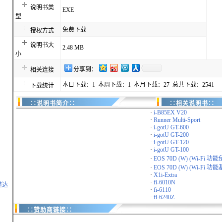
说明书类
EXE
型
免费下载
授权方式
说明书大
2.48 MB
小
分享到：
相关连接
本日下载：1 本周下载：1 本月下载：27 总共下载：2541
下载统计
∷说明书简介∷
∷相关说明书∷
·
i-B85EX V20
·
Runner Multi-Sport
·
i-gotU GT-600
·
i-gotU GT-200
·
i-gotU GT-120
·
i-gotU GT-100
·
EOS 70D (W) (Wi-Fi 功
·
EOS 70D (W) (Wi-Fi 功
·
X1i-Extra
·
fi-6010N
道达
·
fi-6110
·
fi-6240Z
∷赞助商链接∷