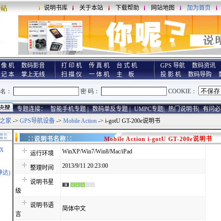
说明书库
关于本站
下载帮助
网站地图
加为首页
 像 机
数码影音
打 印 机
传 真 机
台 式 机
GPS 导航
数码资讯
 记 本
掌上无线
扫 描 仪
一 体 机
主 板
投 影 机
数码导购
专题连接：
智能手机专题 |
数码单反专题 |
UMPC专题|
热门说明书|
有问必
之家
->
GPS导航设备
->
Mobile Action
-> i-gotU GT-200e说明书
∷说明书名称∷
Mobile Action i-gotU GT-200e说明书
X
WinXP/Win7/Win8/Mac/iPad
运行环境
2013/9/11 20:23:00
整理时间
神达)
说明书星
级
说明书语
简体中文
言