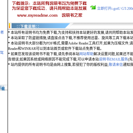
立即打开i-gotU GT-
∷下载说明∷
航者
*
本站所有说明书均为免费下载,为支持和扶持本站更好的发展,请共同帮助本站发
*
本站采取了防盗链措施,请直接点击下载,不推荐使用迅雷、旋风等工具下载本
*
本站说明书大部分都为PDF格式,需要Adobe Reader工具打开,如果为压缩文件,请用
Reader和WINRAR可以到本站首页或软件下载站点免费下载。
凌驾
*
如果您发现该说明书不能下载,请先参阅本站
网站帮助
解决设置问题,如果还不
告错误;如果因系统或网络原因不能完成下载,可以申请本站
说明书EMAIL服务
(
*
站内提供的所有说明书均是由网上搜集,若侵犯了你的版权利益,
敬请来信
通知我
门下载