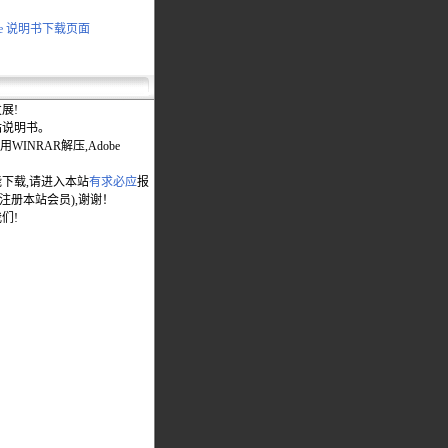
200e 说明书下载页面
展!
站说明书。
WINRAR解压,Adobe
能下载,请进入本站
有求必应
报
先注册本站会员),谢谢！
们!