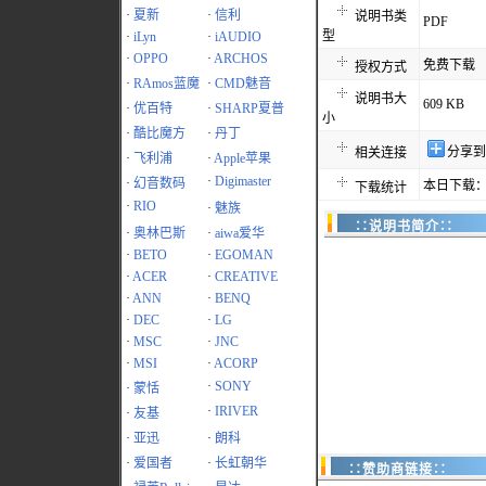
·
夏新
·
信利
说明书类
PDF
型
·
iLyn
·
iAUDIO
·
OPPO
·
ARCHOS
免费下载
授权方式
·
RAmos蓝魔
·
CMD魅音
说明书大
609 KB
·
优百特
·
SHARP夏普
小
·
酷比魔方
·
丹丁
分享到
相关连接
·
飞利浦
·
Apple苹果
·
Digimaster
·
幻音数码
本日下载：
下载统计
·
RIO
·
魅族
∷说明书简介∷
·
奥林巴斯
·
aiwa爱华
·
BETO
·
EGOMAN
·
ACER
·
CREATIVE
·
ANN
·
BENQ
·
DEC
·
LG
·
MSC
·
JNC
·
MSI
·
ACORP
·
SONY
·
蒙恬
·
IRIVER
·
友基
·
亚迅
·
朗科
·
爱国者
·
长虹朝华
∷赞助商链接∷