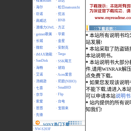
·
禄莱Rollei
·
昂达
·
海尔
·
松日matsunichi
·
巨诺
·
优派
·
BNB
·
高威达
·
澳维力OWL
·
方正
∷下载说明∷
·
geimei歌美
·
华索
*
本站所有说明书均
·
长城
·
金星
站发展!
·
微软
·
安耐克
*
本站采取了防盗链
·
Targa
·
iMAX驰能
本站说明书。
·
SanDisk
·
SSK飚王
*
本站说明书大部分都为
·
海畅
·
琥珀
件,请用WINRAR解压
·
艾诺
·
Acen爱音
点免费下载。
·
汤姆逊
·
尼欧(NIHO)
*
如果您发现该说明
·
SmallHD
·
七喜
不能下载,请进入本
·
Flip
·
京华
可以申请本站
说明书
·
索爱
·
台电
*
站内提供的所有说
·
恩悠
·
宝丽来
知我们!
·
先锋
SONY热门下载
·
NW-S203F