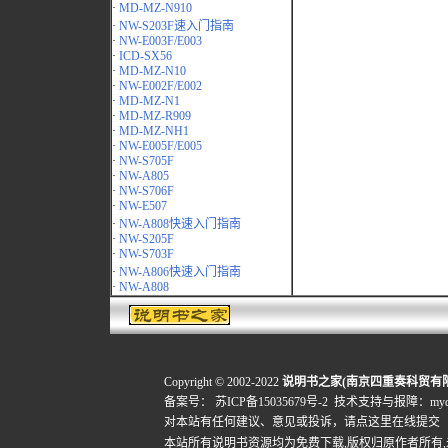
·
MD-MZ-N910
·
NW-S203F速入门指南
·
NW-E003F/E003
·
ICD-SX56
·
MD-MZ-N10
·
NW-E002F/E002
·
MD-MZ-N1
·
MD-MZ-R909
·
MD-MZ-NH1
·
NW-E005F/E005
·
NW-S705F
·
NW-A805
·
NW-S706F
·
NW-E507
·
NW-A808快速入门指南
·
NW-S205F
·
NW-S703F
·
NW-A806快速入门指南
·
NW-A808
Copyright © 2002-2022
说明书之家(南京四重奏科贸有
备案号：
苏ICP备15035679号-2
技术支持与报障：mydigi
对本站有任何建议、意见或投诉，
请点这里在线提交
本站所有说明书资源均为免费下载,版权归原作者所有