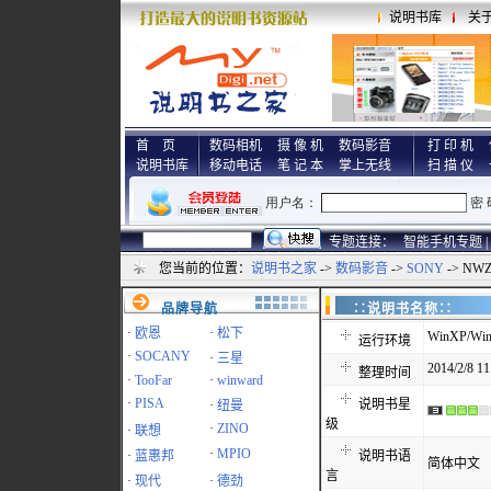
说明书库
关
首 页
数码相机
摄 像 机
数码影音
打 印 机
说明书库
移动电话
笔 记 本
掌上无线
扫 描 仪
专题连接：
智能手机专题 |
您当前的位置：
说明书之家
->
数码影音
->
SONY
-> NW
品牌导航
∷说明书名称
·
欧恩
·
松下
WinXP/Win
运行环境
·
SOCANY
·
三星
2014/2/8 11
整理时间
·
TooFar
·
winward
·
PISA
说明书星
·
纽曼
级
·
ZINO
·
联想
·
MPIO
·
蓝惠邦
说明书语
简体中文
言
·
现代
·
德劲