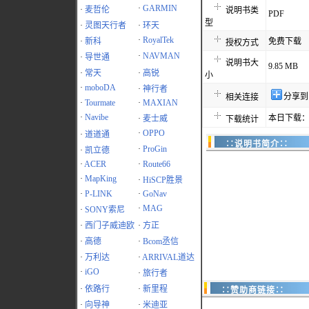
·
GARMIN
·
麦哲伦
说明书类
PDF
型
·
灵图天行者
·
环天
·
RoyalTek
·
新科
免费下载
授权方式
·
NAVMAN
·
导世通
说明书大
9.85 MB
·
常天
·
高锐
小
·
moboDA
·
神行者
分享到
相关连接
·
Tourmate
·
MAXIAN
·
Navibe
本日下载：
·
麦士威
下载统计
·
OPPO
·
道道通
∷说明书简介∷
·
ProGin
·
凯立德
·
ACER
·
Route66
·
MapKing
·
HiSCP胜景
·
P-LINK
·
GoNav
·
MAG
·
SONY索尼
·
西门子威迪欧
·
方正
·
高德
·
Bcom丞信
·
万利达
·
ARRIVAL道达
·
iGO
·
旅行者
·
依路行
·
新里程
∷赞助商链接∷
·
向导神
·
米迪亚