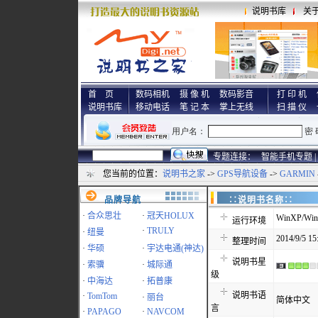
说明书库
关
首 页
数码相机
摄 像 机
数码影音
打 印 机
说明书库
移动电话
笔 记 本
掌上无线
扫 描 仪
专题连接：
智能手机专题 |
您当前的位置：
说明书之家
->
GPS导航设备
->
GARMIN
品牌导航
∷说明书名称
·
合众思壮
·
冠天HOLUX
WinXP/Win
运行环境
·
TRULY
·
纽曼
2014/9/5 15
整理时间
·
华硕
·
宇达电通(神达)
说明书星
·
索骥
·
城际通
级
·
中海达
·
拓普康
说明书语
·
TomTom
·
丽台
简体中文
言
·
PAPAGO
·
NAVCOM