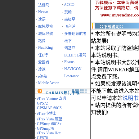
·
ACCO
·
达伽马
·
Nextar
·
慧翰
·
途语
·
南极星
·
摩托罗拉
·
飞利浦
∷下载说明∷
*
本站所有说明书均
·
城际导航
·
多普达领航者
站发展!
·
路滕
·
松下
·
NaviKing
*
本站采取了防盗链
·
诺基亚
本站说明书。
·
任E行
·
ECLIPSE凌驾
·
Pharos
*
本站说明书大部分都为
·
爱国者
·
NAVIGON
件,请用WINRAR解压
·
凌速
·
Lowrance
点免费下载。
·
e路航
·
Mobile Action
*
如果您发现该说明
不能下载,请进入本
GARMIN热门下载
可以申请本站
说明书
·
eTrex Venture 奇遇
·
GPS72
*
站内提供的所有说
·
GPSMAP 60CS
知我们!
·
eTrex小博士
·
eTrex Vista 展望
·
GPSmap 60CSx
·
GPSmap76
·
eTrex Vista Hcx
·
GPS76