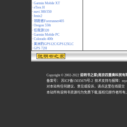
·
Garmin Mobile XT
·
eTrex H
·
nuvi 300/350
·
fenix2
·
领跑者Forerunner405
·
Oregon 550t
·
任我游320
·
Garmin Mobile PC
·
Colorado 400t
·
美洲豹GPS12C/GPS12XLC
·
GPS 72H
Copyright © 2002-2022
说明书之家(南京四重奏科贸有
备案号：
苏ICP备15035679号-2
技术支持与报障：mydigi
对本站有任何建议、意见或投诉，
请点这里在线提交
本站所有说明书资源均为免费下载,版权归原作者所有