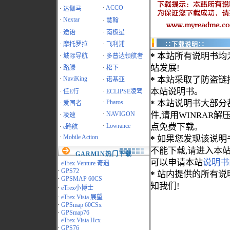
·
ACCO
·
达伽马
·
Nextar
·
慧翰
·
途语
·
南极星
·
摩托罗拉
·
飞利浦
∷下载说明∷
*
本站所有说明书均
·
城际导航
·
多普达领航者
站发展!
·
路滕
·
松下
·
NaviKing
*
本站采取了防盗链
·
诺基亚
本站说明书。
·
任E行
·
ECLIPSE凌驾
·
Pharos
*
本站说明书大部分都为
·
爱国者
·
NAVIGON
件,请用WINRAR解压
·
凌速
·
Lowrance
点免费下载。
·
e路航
·
Mobile Action
*
如果您发现该说明
不能下载,请进入本
GARMIN热门下载
可以申请本站
说明书
·
eTrex Venture 奇遇
·
GPS72
*
站内提供的所有说
·
GPSMAP 60CS
知我们!
·
eTrex小博士
·
eTrex Vista 展望
·
GPSmap 60CSx
·
GPSmap76
·
eTrex Vista Hcx
·
GPS76