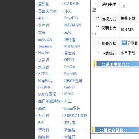
·
GARMIN
·
麦哲伦
说明书类
PDF
型
·
灵图天行者
·
环天
·
RoyalTek
·
新科
免费下载
授权方式
·
NAVMAN
·
导世通
说明书大
10.4 MB
·
常天
·
高锐
小
·
moboDA
·
神行者
分享到
相关连接
·
Tourmate
·
MAXIAN
·
Navibe
本日下载：3
·
麦士威
下载统计
·
OPPO
·
道道通
∷说明书简介∷
·
ProGin
·
凯立德
·
ACER
·
Route66
·
MapKing
·
HiSCP胜景
·
P-LINK
·
GoNav
·
MAG
·
SONY索尼
·
西门子威迪欧
·
方正
·
高德
·
Bcom丞信
·
万利达
·
ARRIVAL道达
·
iGO
·
旅行者
·
依路行
·
新里程
∷赞助商链接∷
·
向导神
·
米迪亚