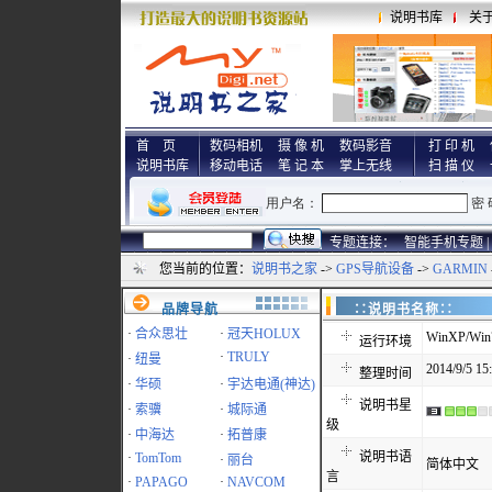
说明书库
关
首 页
数码相机
摄 像 机
数码影音
打 印 机
说明书库
移动电话
笔 记 本
掌上无线
扫 描 仪
专题连接：
智能手机专题 |
您当前的位置：
说明书之家
->
GPS导航设备
->
GARMIN
品牌导航
∷说明书名称
·
合众思壮
·
冠天HOLUX
WinXP/Win7
运行环境
·
TRULY
·
纽曼
2014/9/5 15
整理时间
·
华硕
·
宇达电通(神达)
说明书星
·
索骥
·
城际通
级
·
中海达
·
拓普康
说明书语
·
TomTom
·
丽台
简体中文
言
·
PAPAGO
·
NAVCOM