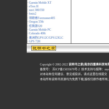
·
Garmin Mobile XT
·
eTrex H
·
nuvi 300/350
·
fenix2
·
领跑者Forerunner405
·
Oregon 550t
·
任我游320
·
Garmin Mobile PC
·
Colorado 400t
·
美洲豹GPS12C/GPS12XLC
·
GPS 72H
Copyright © 2002-2022
说明书之家(南京四重奏科贸有
备案号：
苏ICP备15035679号-2
技术支持与报障：mydigi
对本站有任何建议、意见或投诉，
请点这里在线提交
本站所有说明书资源均为免费下载,版权归原作者所有