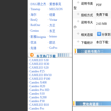
说明书类
·
DXG德之杰
·
爱普泰克
PDF
型
·
Timetop
·
MEGXON
·
海尔
·
纽曼
免费下载
授权方式
·
BenQ
·
Vivitar
说明书大
2.63 MB
·
RedOne
·
方正
小
·
Genius
·
东芝
分享到
相关连接
·
brinno
·
影雅Insignia
本日下载：1
·
优派
·
欧达
下载统计
·
GoPro
·
先锋
∷说明书简介∷
东芝热门下载
·
CAMILEO S30
·
CAMILEO H30
·
CAMILEO S20
·
Camileo P25
·
CAMILEO BW10
·
CAMILEO P100
·
Camileo X408
·
Camileo H20
·
Camileo Pro HD
·
Camileo S10
·
Camileo X200
·
Camileo P30
∷赞助商链接∷
·
CAMILEO B10
·
Camileo Pro