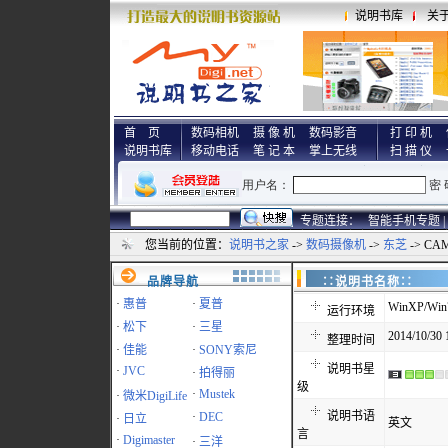
说明书库
关
首 页
数码相机
摄 像 机
数码影音
打 印 机
说明书库
移动电话
笔 记 本
掌上无线
扫 描 仪
专题连接：
智能手机专题 |
您当前的位置：
说明书之家
->
数码摄像机
->
东芝
-> CA
品牌导航
∷说明书名称
·
惠普
·
夏普
WinXP/Win7
运行环境
·
松下
·
三星
2014/10/30 
整理时间
·
佳能
·
SONY索尼
说明书星
·
JVC
·
拍得丽
级
·
Mustek
·
微米DigiLife
说明书语
·
DEC
·
日立
英文
言
·
Digimaster
·
三洋