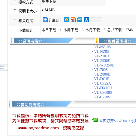
免费下载
授权方式
4.54 MB
说明书大小
分享到：
相关连接
本日下载：1 本周下载：3 本月下载：3 总共下载：2748
下载统计
∷说明书简介∷
∷相关说明书∷
·
VL-NZ10S
·
VL-NZ8S
·
VL-Z501D
·
VL-Z950E
·
VL-WD250E
·
VL-700S
·
VL-Z800E
·
VL-DC1E
·
VL-C73SA
·
VL-DX10U
·
VL-C8000S
·
VL-C750S
∷赞助商链接∷
立即打开VL-Z301D