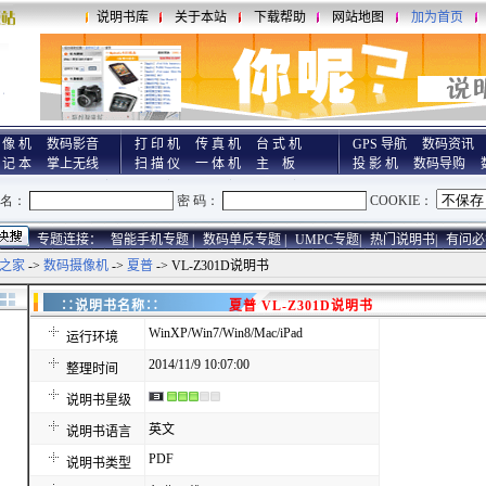
说明书库
关于本站
下载帮助
网站地图
加为首页
 像 机
数码影音
打 印 机
传 真 机
台 式 机
GPS 导航
数码资讯
 记 本
掌上无线
扫 描 仪
一 体 机
主 板
投 影 机
数码导购
专题连接：
智能手机专题 |
数码单反专题 |
UMPC专题|
热门说明书|
有问必
之家
->
数码摄像机
->
夏普
-> VL-Z301D说明书
∷说明书名称∷
夏普 VL-Z301D说明书
WinXP/Win7/Win8/Mac/iPad
运行环境
2014/11/9 10:07:00
整理时间
说明书星级
英文
说明书语言
PDF
说明书类型