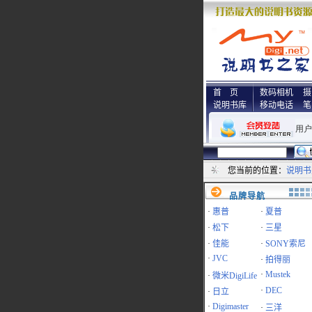
首 页
数码相机
摄
说明书库
移动电话
笔
您当前的位置：
说明书
品牌导航
·
惠普
·
夏普
·
松下
·
三星
·
佳能
·
SONY索尼
·
JVC
·
拍得丽
·
Mustek
·
微米DigiLife
·
DEC
·
日立
·
Digimaster
·
三洋