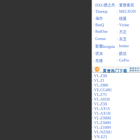
·
DXG德之杰
·
爱普泰克
·
Timetop
·
MEGXON
·
海尔
·
纽曼
·
BenQ
·
Vivitar
·
RedOne
·
方正
·
Genius
·
东芝
·
brinno
·
影雅Insignia
·
优派
·
欧达
·
GoPro
·
先锋
夏普热门下载
·
VL-Z3H
·
VL-Z1
·
VL-Z900
·
VE-CG40U
·
VL-Z7U
·
VL-AH50
·
VL-Z5H
·
VL-AX1S
·
VL-AX1H
·
VL-Z300H
·
VL-Z500H
·
VL-Z100H
·
VL-NZ50U
·
VN-EZ1