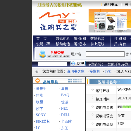
说明书库
关
首 页
数码相机
摄 像 机
数码影音
打 印 机
说明书库
移动电话
笔 记 本
掌上无线
扫 描 仪
专题连接：
智能手机专题 |
您当前的位置：
说明书之家
->
投影机
->
JVC
-> DLA-VS
品牌导航
∷说明书名称
·
爱普生
·
夏普
WinXP/W
运行环境
·
BenQ
·
佳能
2014/11/
整理时间
·
联想
·
优派
说明书星级
·
NEC
·
松下
·
SONY
·
DELL
英文
说明书语言
·
EIKI爱其
·
卡西欧
PDF
说明书类型
·
LG
·
东芝