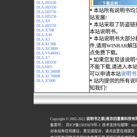
·
DLA-HD100
∷下载说明∷
·
DLA-HD350
*
本站所有说明书均
·
DLA-HD750
·
DLA-HD250
站发展!
·
DLA-X9
*
本站采取了防盗链
·
DLA-HD350
·
DLA-X70R
本站说明书。
·
DLA-X30
*
本站说明书大部分都为
·
DLA-X3
·
DLA-XC988
件,请用WINRAR解压
·
DLA-XC3800
点免费下载。
·
DLA-VS4800G
·
DLA-X7
*
如果您发现该说明
·
DLA-HD350
不能下载,请进入本
·
DLA-HD1
·
DLA-XC5800R
可以申请本站
说明书
·
DLA-XC7800R
*
站内提供的所有说
·
DLA-X5900
知我们!
Copyright © 2002-2022
说明书之家(南京四重奏科贸有
备案号：
苏ICP备15035679号-2
技术支持与报障：mydigi
对本站有任何建议、意见或投诉，
请点这里在线提交