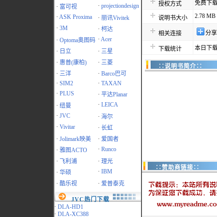
免费下
授权方式
·
projectiondesign
·
富可视
2.78 MB
·
ASK Proxima
·
丽讯Vivitek
说明书大小
·
3M
·
柯达
分享
相关连接
·
Acer
·
Optoma奥图码
本日下载
下载统计
·
日立
·
三星
·
惠普(康柏)
·
三菱
∷说明书简介∷
·
三洋
·
Barco巴可
·
SIM2
·
TAXAN
·
PLUS
·
平达Planar
·
LEICA
·
纽曼
·
JVC
·
海尔
·
Vivitar
·
长虹
·
Jolimark映美
·
爱国者
·
Runco
·
雅图ACTO
·
飞利浦
·
理光
∷赞助商链接∷
·
IBM
·
华硕
·
酷乐视
·
爱普泰克
JVC热门下载
·
DLA-HD1
·
DLA-XC388