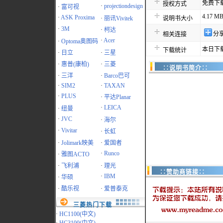
免费下
授权方式
·
projectiondesign
·
富可视
4.17 M
·
ASK Proxima
·
丽讯Vivitek
说明书大小
·
3M
·
柯达
分
相关连接
·
Acer
·
Optoma奥图码
本日下载
下载统计
·
日立
·
三星
·
惠普(康柏)
·
三菱
∷说明书简介∷
·
三洋
·
Barco巴可
·
SIM2
·
TAXAN
·
PLUS
·
平达Planar
·
LEICA
·
纽曼
·
JVC
·
海尔
·
Vivitar
·
长虹
·
Jolimark映美
·
爱国者
·
Runco
·
雅图ACTO
·
飞利浦
·
理光
∷赞助商链接∷
·
IBM
·
华硕
·
酷乐视
·
爱普泰克
三菱热门下载
·
HC1100(中文)