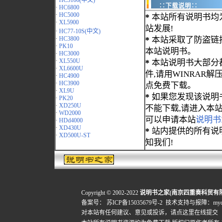
·
HC3100(中文)
∷下载说明∷
·
HC6800
·
HC5000
*
本站所有说明书均
·
XL5900
站发展!
·
HC77-10S(中文)
·
HC3800
*
本站采取了防盗链
·
PK10
本站说明书。
·
HC3000
·
XL550U
*
本站说明书大部分都为
·
XL6600U
件,请用WINRAR解压
·
HC4900
·
HC3900
点免费下载。
·
XL9U
*
如果您发现该说明
·
PK20
·
XD250U
不能下载,请进入本
·
WD2000
可以申请本站
说明书
·
HDd4000
·
XD430U
*
站内提供的所有说
·
XD500U-ST
知我们!
Copyright © 2002-2022
说明书之家(南京四重奏科贸有
备案号：
苏ICP备15035679号-2
技术支持与报障：mydigi
对本站有任何建议、意见或投诉，
请点这里在线提交