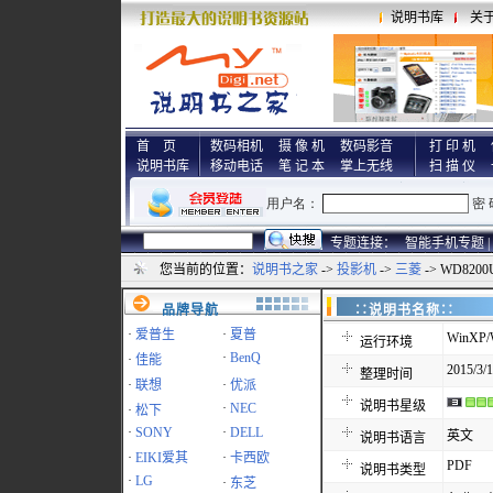
说明书库
关
首 页
数码相机
摄 像 机
数码影音
打 印 机
说明书库
移动电话
笔 记 本
掌上无线
扫 描 仪
专题连接：
智能手机专题 |
您当前的位置：
说明书之家
->
投影机
->
三菱
-> WD82
品牌导航
∷说明书名称
·
爱普生
·
夏普
WinXP/W
运行环境
·
BenQ
·
佳能
2015/3/1
整理时间
·
联想
·
优派
说明书星级
·
NEC
·
松下
·
SONY
·
DELL
英文
说明书语言
·
EIKI爱其
·
卡西欧
PDF
说明书类型
·
LG
·
东芝