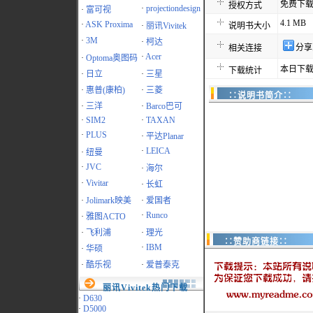
免费下
授权方式
·
projectiondesign
·
富可视
4.1 MB
·
ASK Proxima
·
丽讯Vivitek
说明书大小
·
3M
·
柯达
分享
相关连接
·
Acer
·
Optoma奥图码
本日下载
下载统计
·
日立
·
三星
·
惠普(康柏)
·
三菱
∷说明书简介∷
·
三洋
·
Barco巴可
·
SIM2
·
TAXAN
·
PLUS
·
平达Planar
·
LEICA
·
纽曼
·
JVC
·
海尔
·
Vivitar
·
长虹
·
Jolimark映美
·
爱国者
·
Runco
·
雅图ACTO
·
飞利浦
·
理光
∷赞助商链接∷
·
IBM
·
华硕
·
酷乐视
·
爱普泰克
丽讯Vivitek热门下载
·
D630
·
D5000