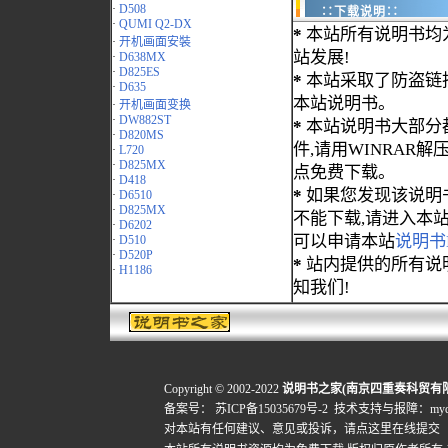
·
D508
∷下载说明∷
·
QUMI Q2-DX
*
本站所有说明书均
·
开机画面安裝
站发展!
·
D638MX
·
D825ES
*
本站采取了防盗链
·
D635
本站说明书。
·
开机画面变换
·
DW882ST
*
本站说明书大部分都为
·
D820MS
件,请用WINRAR解压
·
L720
·
D825MX
点免费下载。
·
D418
*
如果您发现该说明
·
D6510
·
D825MX
不能下载,请进入本
·
D6202
可以申请本站
说明书
·
D510
·
D520P
*
站内提供的所有说
·
H1186
知我们!
Copyright © 2002-2022
说明书之家(南京四重奏科贸有
备案号：
苏ICP备15035679号-2
技术支持与报障：mydigi
对本站有任何建议、意见或投诉，
请点这里在线提交