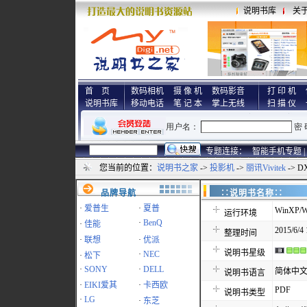
说明书库
关
首 页
数码相机
摄 像 机
数码影音
打 印 机
说明书库
移动电话
笔 记 本
掌上无线
扫 描 仪
专题连接：
智能手机专题 |
您当前的位置：
说明书之家
->
投影机
->
丽讯Vivitek
-> 
品牌导航
∷说明书名称
·
爱普生
·
夏普
WinXP/W
运行环境
·
BenQ
·
佳能
2015/6/4 
整理时间
·
联想
·
优派
说明书星级
·
NEC
·
松下
·
SONY
·
DELL
简体中
说明书语言
·
EIKI爱其
·
卡西欧
PDF
说明书类型
·
LG
·
东芝