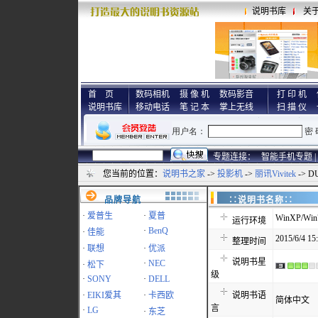
说明书库
关
首 页
数码相机
摄 像 机
数码影音
打 印 机
说明书库
移动电话
笔 记 本
掌上无线
扫 描 仪
专题连接：
智能手机专题 |
您当前的位置：
说明书之家
->
投影机
->
丽讯Vivitek
-> 
品牌导航
∷说明书名称
·
爱普生
·
夏普
WinXP/Win7
运行环境
·
BenQ
·
佳能
2015/6/4 15
整理时间
·
联想
·
优派
说明书星
·
NEC
·
松下
级
·
SONY
·
DELL
·
EIKI爱其
·
卡西欧
说明书语
简体中文
言
·
LG
·
东芝