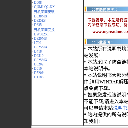
·
D508
·
QUMI Q2-DX
∷赞助商链接∷
·
开机画面安裝
·
D638MX
·
D825ES
·
D635
·
开机画面变换
·
DW882ST
·
D820MS
∷下载说明∷
·
L720
·
D825MX
*
本站所有说明书均
·
D418
站发展!
·
D6510
·
D825MX
*
本站采取了防盗链
·
D6202
本站说明书。
·
D510
·
D520P
*
本站说明书大部分都为
·
H1186
件,请用WINRAR解压
点免费下载。
*
如果您发现该说明
不能下载,请进入本
可以申请本站
说明书
*
站内提供的所有说
知我们!