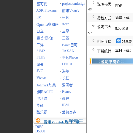
·
projectiondesign
·
富可视
说明书类
PDF
型
·
ASK Proxima
·
丽讯Vivitek
·
3M
·
柯达
免费下载
授权方式
·
Acer
·
Optoma奥图码
说明书大
8.55 MB
·
日立
·
三星
小
·
惠普(康柏)
·
三菱
分享到
相关连接
·
三洋
·
Barco巴可
本日下载：4
·
SIM2
·
TAXAN
下载统计
·
PLUS
·
平达Planar
∷说明书简介∷
·
LEICA
·
纽曼
·
JVC
·
海尔
·
Vivitar
·
长虹
·
Jolimark映美
·
爱国者
·
Runco
·
雅图ACTO
·
飞利浦
·
理光
·
IBM
·
华硕
·
酷乐视
·
爱普泰克
丽讯Vivitek热门下载
·
D630
·
D5000