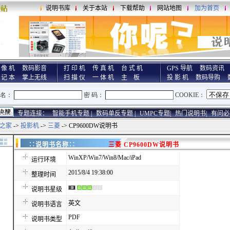
说明书库
关于本站
下载帮助
网站地图
加为首页
 像 机
数码影音
打 印 机
传 真 机
台 式 机
GPS 导航
数码资讯
 记 本
掌上无线
扫 描 仪
一 体 机
主 板
投 影 机
数码导购
专题连接：
智能手机专题 |
数码单反专题 |
UMPC专题|
热门说明书|
有问必
之家
->
投影机
->
三菱
-> CP9600DW说明书
∷说明书名称∷
三菱 CP9600DW说明书
WinXP/Win7/Win8/Mac/iPad
运行环境
2015/8/4 19:38:00
整理时间
说明书星级
英文
说明书语言
PDF
说明书类型