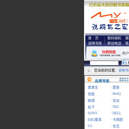
首 页
数码相机
摄
说明书库
移动电话
笔
您当前的位置：
说明书
品牌导航
·
爱普生
·
夏普
·
BenQ
·
佳能
·
联想
·
优派
·
NEC
·
松下
·
SONY
·
DELL
·
EIKI爱其
·
卡西欧
·
LG
·
东芝