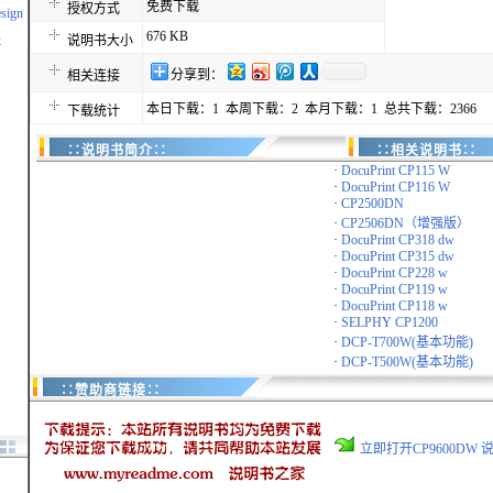
免费下载
授权方式
esign
676 KB
k
说明书大小
分享到：
相关连接
本日下载：1 本周下载：2 本月下载：1 总共下载：2366
下载统计
∷说明书简介∷
∷相关说明书∷
·
DocuPrint CP115 W
·
DocuPrint CP116 W
·
CP2500DN
·
CP2506DN（增强版）
·
DocuPrint CP318 dw
·
DocuPrint CP315 dw
·
DocuPrint CP228 w
·
DocuPrint CP119 w
·
DocuPrint CP118 w
·
SELPHY CP1200
·
DCP-T700W(基本功能)
·
DCP-T500W(基本功能)
∷赞助商链接∷
立即打开CP9600DW