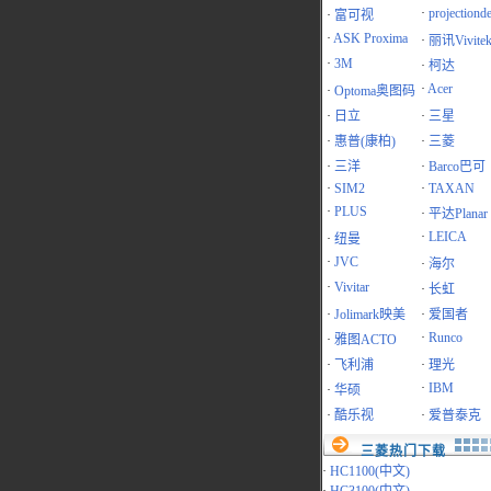
·
projectiond
·
富可视
·
ASK Proxima
·
丽讯Vivite
·
3M
·
柯达
·
Acer
·
Optoma奥图码
·
日立
·
三星
·
惠普(康柏)
·
三菱
·
三洋
·
Barco巴可
·
SIM2
·
TAXAN
·
PLUS
·
平达Planar
·
LEICA
·
纽曼
·
JVC
·
海尔
·
Vivitar
·
长虹
·
Jolimark映美
·
爱国者
·
Runco
·
雅图ACTO
·
飞利浦
·
理光
·
IBM
·
华硕
·
酷乐视
·
爱普泰克
三菱热门下载
·
HC1100(中文)