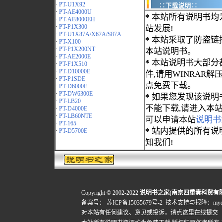
·
PT-U1X92
∷下载说明∷
·
PT-AE4000U
*
本站所有说明书均
·
PT-AE8000EH
·
PT-P1X300
站发展!
·
PT-U1X87A/X67A/S87A
*
本站采取了防盗链
·
PT-X100
·
PT-P1X200NT
本站说明书。
·
PT-AE2000E
*
本站说明书大部分都为
·
PT-F1X510
·
PT-D10000E
件,请用WINRAR解压
·
PT-P1SDE
点免费下载。
·
PT-D6000E
·
PT-DW6300E
*
如果您发现该说明
·
PT-LB20
不能下载,请进入本
·
PT-D4000E
·
PT-LB60NTE
可以申请本站
说明书
·
PT-165
*
站内提供的所有说
·
PT-D5700E
知我们!
Copyright © 2002-2022
说明书之家(南京四重奏科贸有
备案号：
苏ICP备15035679号-2
技术支持与报障：mydigi
对本站有任何建议、意见或投诉，
请点这里在线提交