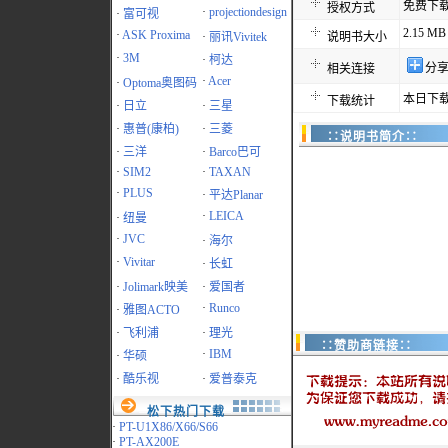
免费下
授权方式
·
projectiondesign
·
富可视
2.15 MB
·
ASK Proxima
·
丽讯Vivitek
说明书大小
·
3M
·
柯达
分
相关连接
·
Acer
·
Optoma奥图码
本日下载
下载统计
·
日立
·
三星
·
惠普(康柏)
·
三菱
∷说明书简介∷
·
三洋
·
Barco巴可
·
SIM2
·
TAXAN
·
PLUS
·
平达Planar
·
LEICA
·
纽曼
·
JVC
·
海尔
·
Vivitar
·
长虹
·
Jolimark映美
·
爱国者
·
Runco
·
雅图ACTO
·
飞利浦
·
理光
∷赞助商链接∷
·
IBM
·
华硕
·
酷乐视
·
爱普泰克
松下热门下载
·
PT-U1X86/X66/S66
·
PT-AX200E