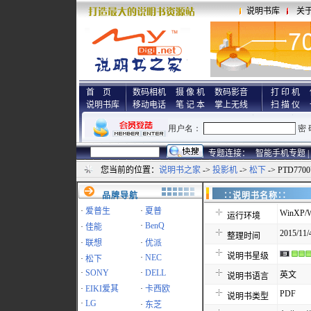
说明书库
关
首 页
数码相机
摄 像 机
数码影音
打 印 机
说明书库
移动电话
笔 记 本
掌上无线
扫 描 仪
专题连接：
智能手机专题 |
您当前的位置：
说明书之家
->
投影机
->
松下
-> PTD77
品牌导航
∷说明书名称
·
爱普生
·
夏普
WinXP/W
运行环境
·
BenQ
·
佳能
2015/11/
整理时间
·
联想
·
优派
说明书星级
·
NEC
·
松下
·
SONY
·
DELL
英文
说明书语言
·
EIKI爱其
·
卡西欧
PDF
说明书类型
·
LG
·
东芝