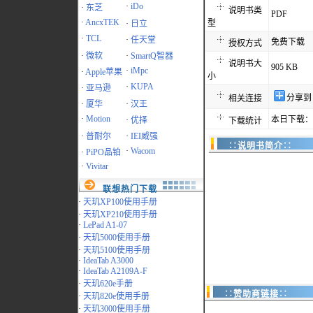
·
iDo
·
东芝
说明书类
PDF
·
AncxTEK
型
·
日立
·
TCL
·
任天堂
免费下载
授权方式
·
微软
·
SmartQ智器
说明书大
905 KB
·
iMpc
·
Apple苹果
小
·
KUPA
·
亚马逊
分享到
相关连接
·
厦华
·
汉王
·
Motion
本日下载：3
·
优择
下载统计
·
普耐尔
·
IEI威强
∷说明书简介∷
·
Wacom
·
PiPO品铂
·
Vivitar
联想热门下载
·
天玑XP100使用手册
·
天玑XP210使用手册
·
LePad A1-07
·
天玑5000使用手册
·
天玑5100使用手册
·
IdeaTab A3000
·
IdeaTab A2109A-F
·
天玑620e手册
∷赞助商链接∷
·
天玑820e使用手册
·
天玑3000使用手册