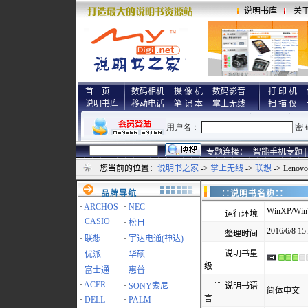
说明书库
关
首 页
数码相机
摄 像 机
数码影音
打 印 机
说明书库
移动电话
笔 记 本
掌上无线
扫 描 仪
专题连接：
智能手机专题 |
您当前的位置：
说明书之家
->
掌上无线
->
联想
-> Leno
品牌导航
∷说明书名称
·
ARCHOS
·
NEC
WinXP/Win7
运行环境
·
CASIO
·
松日
2016/6/8 15
整理时间
·
联想
·
宇达电通(神达)
说明书星
·
优派
·
华硕
级
·
富士通
·
惠普
·
ACER
·
SONY索尼
说明书语
简体中文
言
·
DELL
·
PALM