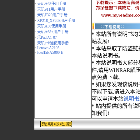
·
天玑A68使用手册
·
天玑911用户手册
·
天玑E320用户手册
·
XP218_XP208用户手册
·
天玑A36使用手册
∷下载说明∷
·
天玑A68+用户手册
*
本站所有说明书均
·
乐Pad A1-07
站发展!
·
天玑e卡通使用手册
·
Lenovo A2105
*
本站采取了防盗链
·
IdeaTab A5000-E
本站说明书。
*
本站说明书大部分都为
件,请用WINRAR解压
点免费下载。
*
如果您发现该说明
不能下载,请进入本
可以申请本站
说明书
*
站内提供的所有说
知我们!