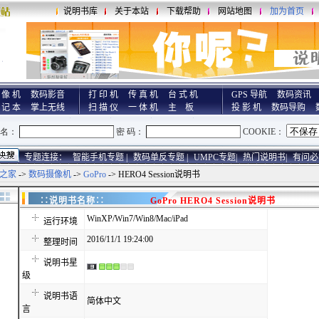
说明书库
关于本站
下载帮助
网站地图
加为首页
 像 机
数码影音
打 印 机
传 真 机
台 式 机
GPS 导航
数码资讯
 记 本
掌上无线
扫 描 仪
一 体 机
主 板
投 影 机
数码导购
专题连接：
智能手机专题 |
数码单反专题 |
UMPC专题|
热门说明书|
有问必
之家
->
数码摄像机
->
GoPro
-> HERO4 Session说明书
∷说明书名称∷
GoPro HERO4 Session说明书
WinXP/Win7/Win8/Mac/iPad
运行环境
2016/11/1 19:24:00
整理时间
说明书星
级
说明书语
简体中文
言