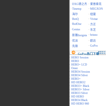
·
DXG德之杰
·
爱普泰克
·
Timetop
·
MEGXON
·
海尔
·
纽曼
·
BenQ
·
Vivitar
·
RedOne
·
方正
·
Genius
·
东芝
·
brinno
·
影雅Insignia
·
优派
·
欧达
·
GoPro
·
先锋
GoPro热门下载
·
HERO Session
·
HERO
·
HERO+ LCD
·
Omni
·
HERO4 Session
·
HERO4 Silver
·
HERO+
·
HD HERO2
·
HERO3+ Black
·
HERO3+ Silver
·
HERO3 Silver
·
HD HERO
·
HERO4 Black
·
HD HERO 960