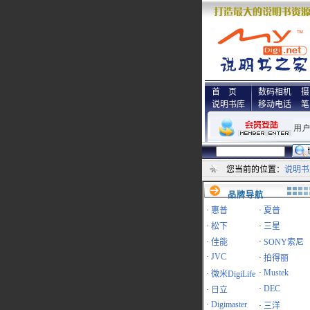
首 页
数码相机
摄
说明书库
移动电话
笔
您当前的位置：
说明书
品牌导航
·
惠普
·
夏普
·
松下
·
三星
·
佳能
·
SONY索尼
·
JVC
·
拍得丽
·
Mustek
·
微米DigiLife
·
DEC
·
日立
·
Digimaster
·
三洋