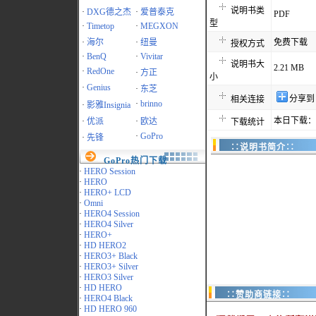
说明书类
·
DXG德之杰
·
爱普泰克
PDF
型
·
Timetop
·
MEGXON
·
海尔
·
纽曼
免费下载
授权方式
·
BenQ
·
Vivitar
说明书大
2.21 MB
·
RedOne
·
方正
小
·
Genius
·
东芝
分享到
相关连接
·
brinno
·
影雅Insignia
本日下载：2
·
优派
·
欧达
下载统计
·
GoPro
·
先锋
∷说明书简介∷
GoPro热门下载
·
HERO Session
·
HERO
·
HERO+ LCD
·
Omni
·
HERO4 Session
·
HERO4 Silver
·
HERO+
·
HD HERO2
·
HERO3+ Black
·
HERO3+ Silver
·
HERO3 Silver
·
HD HERO
∷赞助商链接∷
·
HERO4 Black
·
HD HERO 960