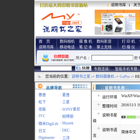
说明书库
关
首 页
数码相机
摄 像 机
数码影音
打 印 机
说明书库
移动电话
笔 记 本
掌上无线
扫 描 仪
专题连接：
智能手机专题 |
您当前的位置：
说明书之家
->
数码摄像机
->
GoPro
-> H
品牌导航
∷说明书名称
·
惠普
·
夏普
WinXP/Win7
运行环境
·
松下
·
三星
2016/11/1 1
整理时间
·
佳能
·
SONY索尼
说明书星
·
JVC
·
拍得丽
级
·
Mustek
·
微米DigiLife
说明书语
·
DEC
·
日立
简体中文
言
·
Digimaster
·
三洋