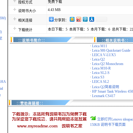
免费下载
授权方式
4.43 MB
说明书大小
IBM)
分享到：
相关连接
本日下载：5 本周下载：5 本月下载：6 总共下载：22
下载统计
)
尼
∷说明书简介∷
∷相关说明书∷
·
Leica M11
·
Leica M6 Quickstart Guide
·
LEICA V-LUX5
·
Leica Q2
·
Leica Q2 Monochrom
·
Leica M10-R
·
Leica SL2-S
·
Leica S3
SHA
·
LEICA SL2
·
Leica Q2简易说明
al
·
HP Smart Tank Wireless 450 
t
·
Lexmark CS417
∷赞助商链接∷
立即打开Lenovo ideapad 
15IKB 说明书下载页面