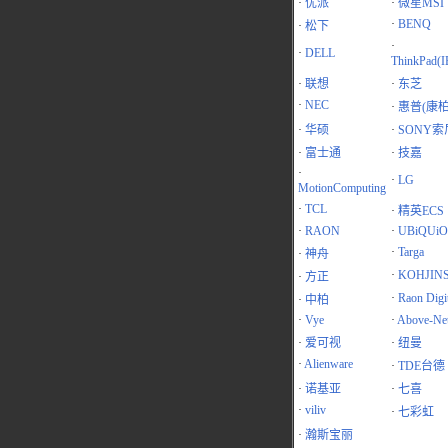
·
优派
·
微星MSI
·
BENQ
·
松下
·
·
DELL
ThinkPad(
·
联想
·
东芝
·
NEC
·
惠普(康柏
·
华硕
·
SONY索
·
富士通
·
技嘉
·
·
LG
MotionComputing
·
TCL
·
精英ECS
·
RAON
·
UBiQUiO
·
Targa
·
神舟
·
KOHJIN
·
方正
·
Raon Digit
·
中柏
·
Vye
·
Above-Ne
·
爱可视
·
纽曼
·
Alienware
·
TDE台德
·
诺基亚
·
七喜
·
viliv
·
七彩虹
·
瀚斯宝丽