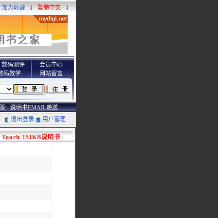
加为收藏
繁體中文
数码测评
会员中心
数码教学
网站留言
答|
说明书EMAIL递送
退出登录
用户管理
KB Touch-15IKB说明书