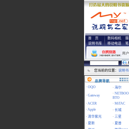
首 页
数码相机
摄
说明书库
移动电话
笔
您当前的位置：
说明书
品牌导航
·
OQO
·
海尔
·
NETBOO
·
Gateway
BTO
·
ACER
·
MiTAC
·
Apple
·
长城
·
清华紫光
·
三星
·
夏新
·
夏普