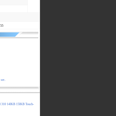
55
ser..
310 14IKB 15IKB Touch-