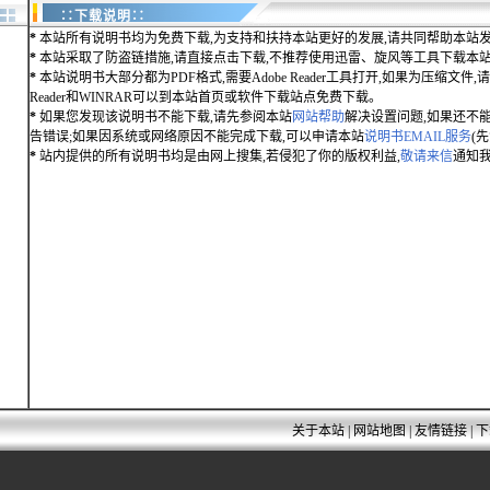
∷下载说明∷
*
本站所有说明书均为免费下载,为支持和扶持本站更好的发展,请共同帮助本站发
*
本站采取了防盗链措施,请直接点击下载,不推荐使用迅雷、旋风等工具下载本
*
本站说明书大部分都为PDF格式,需要Adobe Reader工具打开,如果为压缩文件,请用
Reader和WINRAR可以到本站首页或软件下载站点免费下载。
*
如果您发现该说明书不能下载,请先参阅本站
网站帮助
解决设置问题,如果还不
告错误;如果因系统或网络原因不能完成下载,可以申请本站
说明书EMAIL服务
(
*
站内提供的所有说明书均是由网上搜集,若侵犯了你的版权利益,
敬请来信
通知我
关于本站
|
网站地图
|
友情链接
|
下