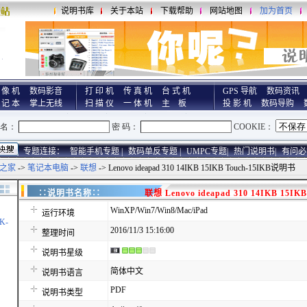
说明书库
关于本站
下载帮助
网站地图
加为首页
 像 机
数码影音
打 印 机
传 真 机
台 式 机
GPS 导航
数码资讯
 记 本
掌上无线
扫 描 仪
一 体 机
主 板
投 影 机
数码导购
专题连接：
智能手机专题 |
数码单反专题 |
UMPC专题|
热门说明书|
有问必
之家
->
笔记本电脑
->
联想
-> Lenovo ideapad 310 14IKB 15IKB Touch-15IKB说明书
∷说明书名称∷
联想 Lenovo ideapad 310 14IKB 15I
WinXP/Win7/Win8/Mac/iPad
运行环境
K-
2016/11/3 15:16:00
整理时间
说明书星级
简体中文
说明书语言
PDF
说明书类型