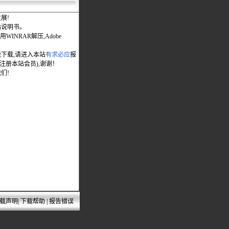
展!
站说明书。
WINRAR解压,Adobe
能下载,请进入本站
有求必应
报
先注册本站会员),谢谢！
们!
载声明
|
下载帮助
|
报告错误