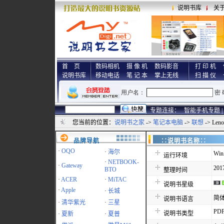
说明书库
关
首 页
数码相机
摄 像 机
数码影音
打 印 机
说明书库
移动电话
笔 记 本
掌上无线
扫 描 仪
专题连接：
智能手机专题 |
您当前的位置：
说明书之家
->
笔记本电脑
->
联想
-> Len
品牌导航
∷说明书名称
·
OQO
·
海尔
Win
运行环境
·
NETBOOK-
·
Gateway
2017
BTO
整理时间
·
ACER
·
MiTAC
说明书星级
·
Apple
·
长城
简
说明书语言
·
清华紫光
·
三星
PD
说明书类型
·
夏新
·
夏普