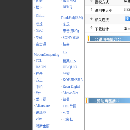
·
优派
·
微星MSI
免
授权方式
·
BENQ
·
松下
3.8
说明书大小
·
·
DELL
ThinkPad(IBM)
相关连接
·
联想
·
东芝
本日
下载统计
·
NEC
·
惠普(康柏)
·
华硕
·
SONY索尼
∷说明书简介∷
·
富士通
·
技嘉
·
·
LG
MotionComputing
·
TCL
·
精英ECS
·
RAON
·
UBiQUiO
·
Targa
·
神舟
·
KOHJINSHA
·
方正
·
Raon Digital
·
中柏
·
Vye
·
Above-Net
·
爱可视
·
纽曼
∷赞助商链接∷
·
Alienware
·
TDE台德
·
诺基亚
·
七喜
·
viliv
·
七彩虹
·
瀚斯宝丽