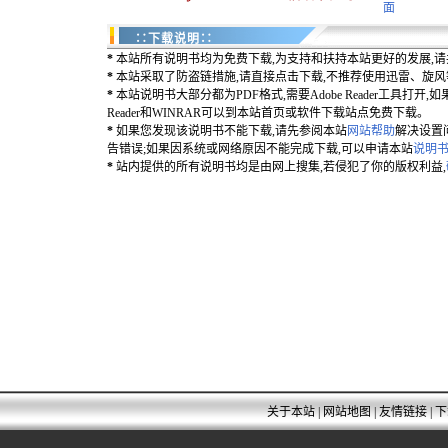
面
∷下载说明∷
*
本站所有说明书均为免费下载,为支持和扶持本站更好的发展,请
*
本站采取了防盗链措施,请直接点击下载,不推荐使用迅雷、旋
*
本站说明书大部分都为PDF格式,需要Adobe Reader工具打开,如
Reader和WINRAR可以到本站首页或软件下载站点免费下载。
*
如果您发现该说明书不能下载,请先参阅本站
网站帮助
解决设置
告错误;如果因系统或网络原因不能完成下载,可以申请本站
说明书
*
站内提供的所有说明书均是由网上搜集,若侵犯了你的版权利益,
关于本站
|
网站地图
|
友情链接
|
下