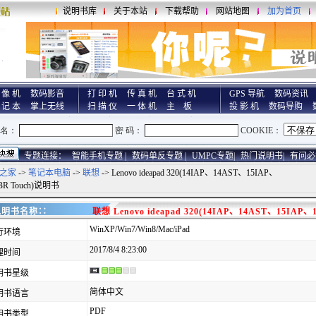
说明书库
关于本站
下载帮助
网站地图
加为首页
 像 机
数码影音
打 印 机
传 真 机
台 式 机
GPS 导航
数码资讯
 记 本
掌上无线
扫 描 仪
一 体 机
主 板
投 影 机
数码导购
专题连接：
智能手机专题 |
数码单反专题 |
UMPC专题|
热门说明书|
有问必
之家
->
笔记本电脑
->
联想
-> Lenovo ideapad 320(14IAP、14AST、15IAP、
BR Touch)说明书
说明书名称∷
联想 Lenovo ideapad 320(14IAP、14AST、15IA
WinXP/Win7/Win8/Mac/iPad
行环境
2017/8/4 8:23:00
理时间
明书星级
简体中文
明书语言
PDF
明书类型