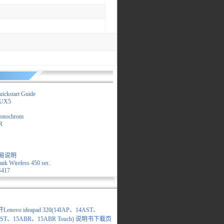
ickstart Guide
LUX5
onochrom
R
S
2简易说明
nk Wireless 450 ser..
S417
novo ideapad 320(14IAP、14AST、
AST、15ABR、15ABR Touch) 说明书下载页