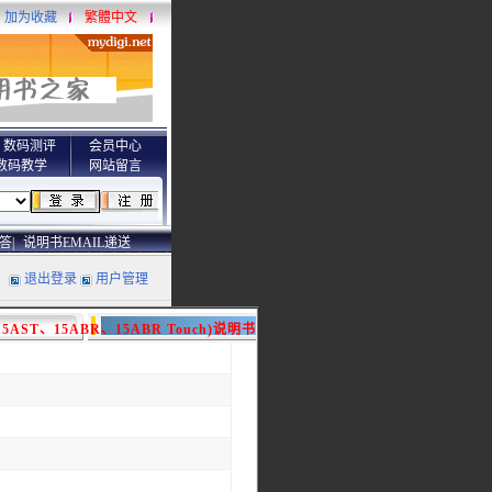
加为收藏
繁體中文
数码测评
会员中心
数码教学
网站留言
答|
说明书EMAIL递送
退出登录
用户管理
P、15AST、15ABR、15ABR Touch)说明书