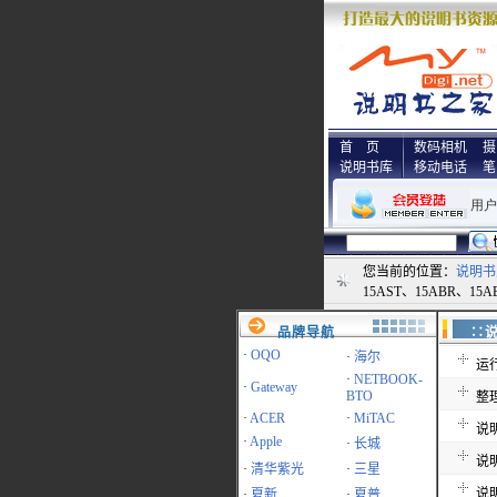
首 页
数码相机
摄
说明书库
移动电话
笔
您当前的位置：
说明书
15AST、15ABR、15A
品牌导航
∷
·
OQO
·
海尔
运
·
NETBOOK-
·
Gateway
BTO
整
·
ACER
·
MiTAC
说
·
Apple
·
长城
说
·
清华紫光
·
三星
说
·
夏新
·
夏普