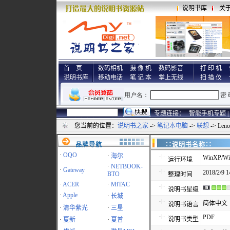
说明书库
关
首 页
数码相机
摄 像 机
数码影音
打 印 机
说明书库
移动电话
笔 记 本
掌上无线
扫 描 仪
专题连接：
智能手机专题 |
您当前的位置：
说明书之家
->
笔记本电脑
->
联想
-> Len
品牌导航
∷说明书名称
·
OQO
·
海尔
WinXP/Wi
运行环境
·
NETBOOK-
·
Gateway
2018/2/9 1
BTO
整理时间
·
ACER
·
MiTAC
说明书星级
·
Apple
·
长城
简体中文
说明书语言
·
清华紫光
·
三星
PDF
说明书类型
·
夏新
·
夏普