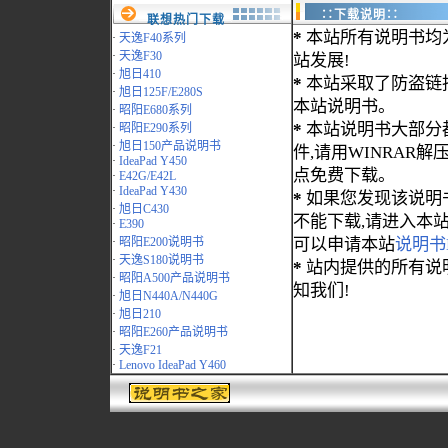
∷下载说明∷
联想热门下载
*
本站所有说明书均
·
天逸F40系列
·
天逸F30
站发展!
·
旭日410
*
本站采取了防盗链
·
旭日125F/E280S
本站说明书。
·
昭阳E680系列
*
本站说明书大部分都为
·
昭阳E290系列
·
旭日150产品说明书
件,请用WINRAR解压
·
IdeaPad Y450
点免费下载。
·
E42G/E42L
·
IdeaPad Y430
*
如果您发现该说明
·
旭日C430
不能下载,请进入本
·
E390
·
昭阳E200说明书
可以申请本站
说明书
·
天逸S180说明书
*
站内提供的所有说
·
昭阳A500产品说明书
知我们!
·
旭日N440A/N440G
·
旭日210
·
昭阳E260产品说明书
·
天逸F21
·
Lenovo IdeaPad Y460