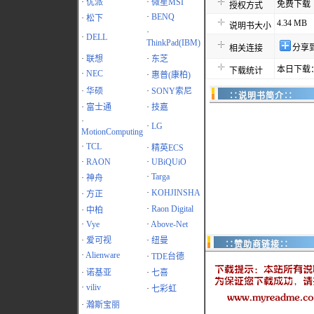
·
优派
·
微星MSI
免费下载
授权方式
·
BENQ
·
松下
4.34 MB
说明书大小
·
·
DELL
ThinkPad(IBM)
分享
相关连接
·
联想
·
东芝
本日下载：
下载统计
·
NEC
·
惠普(康柏)
·
华硕
·
SONY索尼
∷说明书简介∷
·
富士通
·
技嘉
·
·
LG
MotionComputing
·
TCL
·
精英ECS
·
RAON
·
UBiQUiO
·
Targa
·
神舟
·
KOHJINSHA
·
方正
·
Raon Digital
·
中柏
·
Vye
·
Above-Net
·
爱可视
·
纽曼
∷赞助商链接∷
·
Alienware
·
TDE台德
·
诺基亚
·
七喜
·
viliv
·
七彩虹
·
瀚斯宝丽