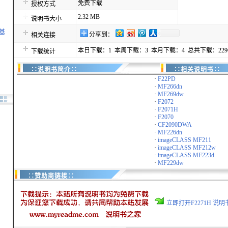
免费下载
授权方式
2.32 MB
说明书大小
萨基
分享到：
相关连接
本日下载：1 本周下载：3 本月下载：4 总共下载：229
下载统计
∷说明书简介∷
∷相关说明书∷
·
F22PD
·
MF266dn
·
MF269dw
·
F2072
·
F2071H
·
F2070
·
CF2090DWA
·
MF226dn
·
imageCLASS MF211
·
imageCLASS MF212w
·
imageCLASS MF223d
·
MF229dw
∷赞助商链接∷
立即打开F2271H 说