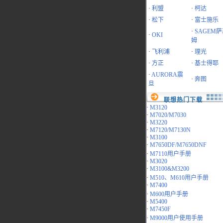
·
利盟
·
柯达
·
松下
·
富士施乐
·
SAGEM
·
OKI
姆
·
飞利浦
·
理光
·
方正
·
基士得耶
·
AURORA震
·
奔图
旦
联想热门下载
·
M3120
·
M7020/M7030
·
M3220
·
M7120/M7130N
·
M3100
·
M7650DF/M7650DNF
·
M7110用户手册
·
M3020
·
M3100&M3200
·
M510、M610用户手册
·
M7400
·
M600用户手册
·
M5400
·
M7450F
·
M9000用户使用手册