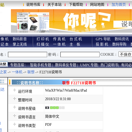
说明书库
关于本站
下载帮助
网站地图
加为首页
 像 机
数码影音
打 印 机
传 真 机
台 式 机
GPS 导航
数码资讯
 记 本
掌上无线
扫 描 仪
一 体 机
主 板
投 影 机
数码导购
专题连接：
智能手机专题 |
数码单反专题 |
UMPC专题|
热门说明书|
有问必
之家
->
一体机
->
联想
-> F2271H说明书
∷说明书名称∷
联想 F2271H说明书
能达
WinXP/Win7/Win8/Mac/iPad
运行环境
2018/3/22 8:31:00
整理时间
说明书星级
简体中文
说明书语言
弟
PDF
说明书类型
田