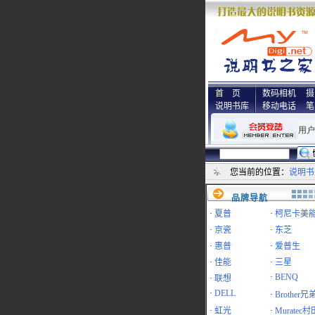
首 页
数码相机
摄
说明书库
移动电话
笔
您当前的位置：
说明书
品牌导航
·
夏普
·
柯尼卡美
·
京瓷
·
东芝
·
惠普
·
爱普生
·
佳能
·
三星
·
BENQ
·
联想
·
DELL
·
Brother兄
·
虹光
·
Muratec村