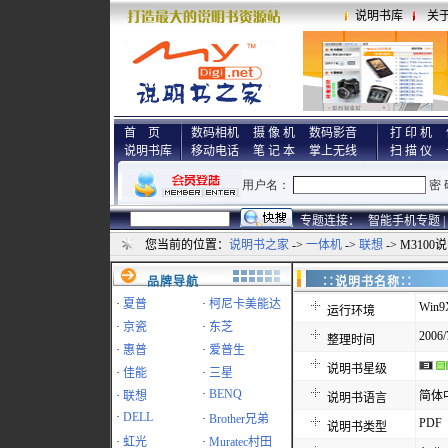
说明书库
关
首 页
数码相机
摄 像 机
数码影音
打 印 机
说明书库
移动电话
笔 记 本
掌上无线
扫 描 仪
专题连接：
智能手机专题 |
您当前的位置：
说明书之家
->
一体机
->
联想
-> M3100
品牌导航
∷说明书名称
·
夏普
·
柯尼卡美能达
Win9
运行环境
·
京瓷
·
东芝
2006/
整理时间
·
惠普
·
爱普生
说明书星级
·
佳能
·
三星
·
BENQ
·
联想
简体
说明书语言
·
DELL
·
Brother兄弟
PDF
说明书类型
·
虹光
·
Muratec村田