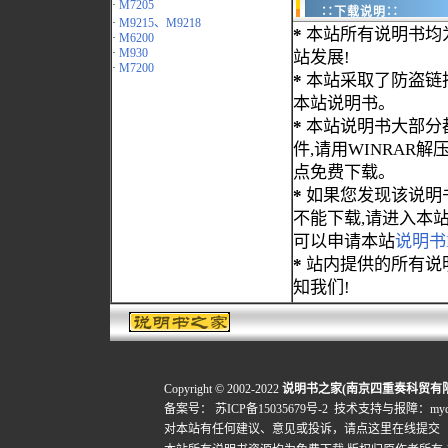
·
M7205
∷下载说明∷
·
M9215、M9218
*
本站所有说明书均
·
M6200
·
M930
站发展!
·
M7200
*
本站采取了防盗链
本站说明书。
*
本站说明书大部分都为
件,请用WINRAR解压
点免费下载。
*
如果您发现该说明
不能下载,请进入本
可以申请本站
说明书
*
站内提供的所有说
知我们!
Copyright © 2002-2022
说明书之家(南京四重奏科贸有
备案号：
苏ICP备15035679号-2
技术支持与报障：mydigi
对本站有任何建议、意见或投诉，
请点这里在线提交