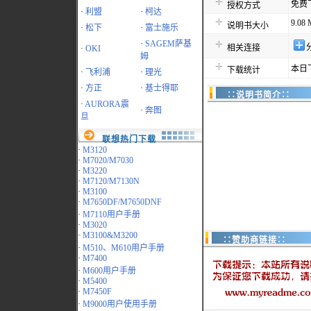
免费
授权方式
·
利盟
·
柯达
9.08
说明书大小
·
松下
·
富士施乐
·
SAGEM萨基
相关连接
·
OKI
姆
本日
下载统计
·
飞利浦
·
理光
·
方正
·
基士得耶
∷说明书简介∷
·
AURORA震
·
奔图
旦
联想热门下载
·
M3120
·
M7020/M7030
·
M3220
·
M7120/M7130N
·
M3100
·
M7650DF/M7650DNF
·
M7110用户手册
·
M3020
·
M3100&M3200
∷赞助商链接∷
·
M510、M610用户手册
·
M7400
·
M600用户手册
·
M5400
·
M7450F
·
M9000用户使用手册