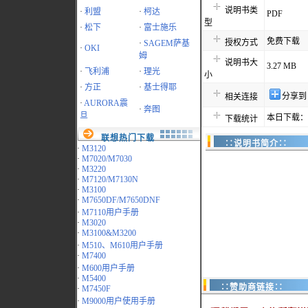
说明书类
·
利盟
·
柯达
PDF
型
·
松下
·
富士施乐
免费下载
授权方式
·
SAGEM萨基
·
OKI
姆
说明书大
3.27 MB
·
飞利浦
·
理光
小
·
方正
·
基士得耶
分享到
相关连接
·
AURORA震
·
奔图
旦
本日下载：4
下载统计
联想热门下载
∷说明书简介∷
·
M3120
·
M7020/M7030
·
M3220
·
M7120/M7130N
·
M3100
·
M7650DF/M7650DNF
·
M7110用户手册
·
M3020
·
M3100&M3200
·
M510、M610用户手册
·
M7400
·
M600用户手册
·
M5400
∷赞助商链接∷
·
M7450F
·
M9000用户使用手册