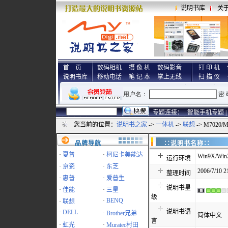
说明书库
关
首 页
数码相机
摄 像 机
数码影音
打 印 机
说明书库
移动电话
笔 记 本
掌上无线
扫 描 仪
专题连接：
智能手机专题 |
您当前的位置：
说明书之家
->
一体机
->
联想
-> M7020
品牌导航
∷说明书名称
·
夏普
·
柯尼卡美能达
Win9X/Win
运行环境
·
京瓷
·
东芝
2006/7/10 2
整理时间
·
惠普
·
爱普生
说明书星
·
佳能
·
三星
级
·
BENQ
·
联想
说明书语
·
DELL
·
Brother兄弟
简体中文
言
·
虹光
·
Muratec村田