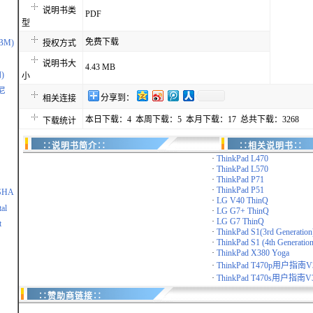
说明书类
PDF
型
免费下载
IBM)
授权方式
说明书大
4.43 MB
)
小
尼
分享到：
相关连接
本日下载：4 本周下载：5 本月下载：17 总共下载：3268
下载统计
∷说明书简介∷
∷相关说明书∷
·
ThinkPad L470
·
ThinkPad L570
·
ThinkPad P71
·
ThinkPad P51
SHA
·
LG V40 ThinQ
al
·
LG G7+ ThinQ
·
LG G7 ThinQ
t
·
ThinkPad S1(3rd Generation
·
ThinkPad S1 (4th Generation
·
ThinkPad X380 Yoga
·
ThinkPad T470p用户指南V
·
ThinkPad T470s用户指南V3
∷赞助商链接∷