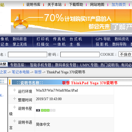
说明书库
关于本站
下载帮助
网站地图
加为首页
 像 机
数码影音
打 印 机
传 真 机
台 式 机
GPS 导航
数码资讯
 记 本
掌上无线
扫 描 仪
一 体 机
主 板
投 影 机
数码导购
专题连接：
智能手机专题 |
数码单反专题 |
UMPC专题|
热门说明书|
有问必
之家
->
笔记本电脑
->
联想
-> ThinkPad Yoga 370说明书
∷说明书名称∷
联想 ThinkPad Yoga 370说明书
WinXP/Win7/Win8/Mac/iPad
运行环境
K-
2019/3/7 10:43:00
整理时间
说明书星
级
说明书语
简体中文
言