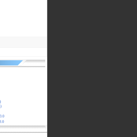
)
)
3.0
.0