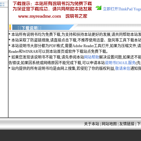
立即打开ThinkPad Yo
∷下载说明∷
*
本站所有说明书均为免费下载,为支持和扶持本站更好的发展,请共同帮助本站发
*
本站采取了防盗链措施,请直接点击下载,不推荐使用迅雷、旋风等工具下载本
*
本站说明书大部分都为PDF格式,需要Adobe Reader工具打开,如果为压缩文件,请用
Reader和WINRAR可以到本站首页或软件下载站点免费下载。
*
如果您发现该说明书不能下载,请先参阅本站
网站帮助
解决设置问题,如果还不
告错误;如果因系统或网络原因不能完成下载,可以申请本站
说明书EMAIL服务
(
*
站内提供的所有说明书均是由网上搜集,若侵犯了你的版权利益,
敬请来信
通知我
关于本站
|
网站地图
|
友情链接
|
下