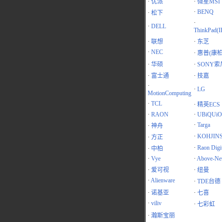
·
优派
·
微星MSI
·
BENQ
·
松下
·
·
DELL
ThinkPad(
·
联想
·
东芝
·
NEC
·
惠普(康柏
·
华硕
·
SONY索
·
富士通
·
技嘉
·
·
LG
MotionComputing
·
TCL
·
精英ECS
·
RAON
·
UBiQUiO
·
Targa
·
神舟
·
KOHJIN
·
方正
·
Raon Digit
·
中柏
·
Vye
·
Above-Ne
·
爱可视
·
纽曼
·
Alienware
·
TDE台德
·
诺基亚
·
七喜
·
viliv
·
七彩虹
·
瀚斯宝丽