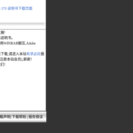
ga 370 说明书下载页面
展!
站说明书。
WINRAR解压,Adobe
能下载,请进入本站
有求必应
报
先注册本站会员),谢谢！
们!
载声明
|
下载帮助
|
报告错误