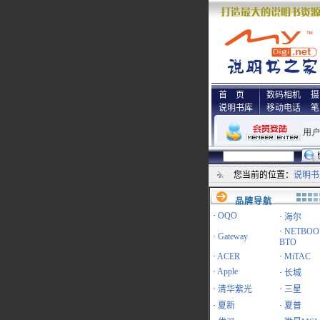
首 页
数码相机
摄
说明书库
移动电话
笔
您当前的位置：
说明书
品牌导航
·
OQO
·
海尔
·
NETBOO
·
Gateway
BTO
·
ACER
·
MiTAC
·
Apple
·
长城
·
清华紫光
·
三星
·
夏新
·
夏普