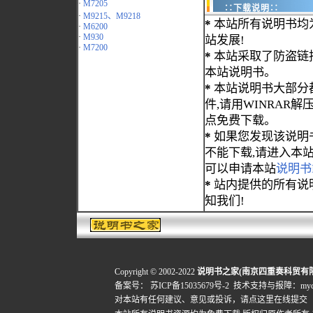
·
M7205
∷下载说明∷
·
M9215、M9218
*
本站所有说明书均
·
M6200
·
M930
站发展!
·
M7200
*
本站采取了防盗链
本站说明书。
*
本站说明书大部分都为
件,请用WINRAR解压
点免费下载。
*
如果您发现该说明
不能下载,请进入本
可以申请本站
说明书
*
站内提供的所有说
知我们!
Copyright © 2002-2022
说明书之家(南京四重奏科贸有
备案号：
苏ICP备15035679号-2
技术支持与报障：mydigi
对本站有任何建议、意见或投诉，
请点这里在线提交