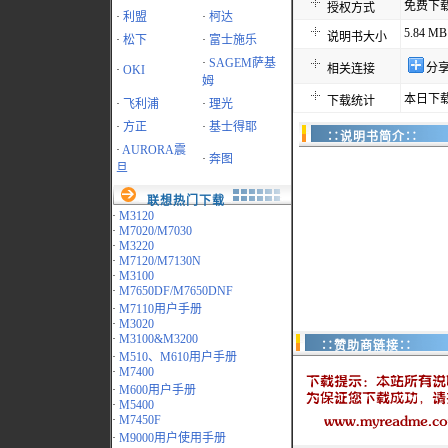
免费下
授权方式
·
利盟
·
柯达
5.84 MB
说明书大小
·
松下
·
富士施乐
·
SAGEM萨基
分
相关连接
·
OKI
姆
本日下载
下载统计
·
飞利浦
·
理光
·
方正
·
基士得耶
∷说明书简介∷
·
AURORA震
·
奔图
旦
联想热门下载
·
M3120
·
M7020/M7030
·
M3220
·
M7120/M7130N
·
M3100
·
M7650DF/M7650DNF
·
M7110用户手册
·
M3020
·
M3100&M3200
∷赞助商链接∷
·
M510、M610用户手册
·
M7400
·
M600用户手册
·
M5400
·
M7450F
·
M9000用户使用手册