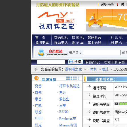
说明书库
关
首 页
数码相机
摄 像 机
数码影音
打 印 机
说明书库
移动电话
笔 记 本
掌上无线
扫 描 仪
专题连接：
智能手机专题 |
您当前的位置：
说明书之家
->
一体机
->
联想
-> LJ265
品牌导航
∷说明书名称
·
夏普
·
柯尼卡美能达
WinXP/W
运行环境
·
京瓷
·
东芝
2019/5/2
整理时间
·
惠普
·
爱普生
说明书星级
·
佳能
·
三星
·
BENQ
·
联想
简体中
说明书语言
·
DELL
·
Brother兄弟
ZIP
说明书类型
·
虹光
·
Muratec村田