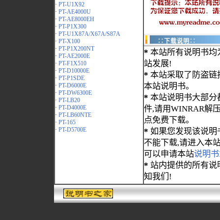
·
PT-U1X92
·
PT-AE4000U
·
PT-AE8000EH
·
PT-P1X300
·
PT-U1X87A/X67A/S87A
·
PT-X100
∷下载说明∷
·
PT-P1X200NT
*
本站所有说明书均
·
PT-AE2000E
站发展!
·
PT-F1X510
·
PT-D10000E
*
本站采取了防盗链
·
PT-P1SDE
本站说明书。
·
PT-D6000E
·
PT-DW6300E
*
本站说明书大部分都为
·
PT-LB20
·
PT-D4000E
件,请用WINRAR解压
·
PT-LB60NTE
点免费下载。
·
PT-165
·
PT-D5700E
*
如果您发现该说明
不能下载,请进入本
可以申请本站
说明书
*
站内提供的所有说
知我们!