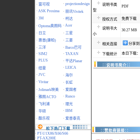
·
projectiondesign
·
富可视
说明书类
PDF
型
·
ASK Proxima
·
丽讯Vivitek
·
3M
·
柯达
免费下载
授权方式
·
Acer
·
Optoma奥图码
说明书大
30.27 MB
·
日立
·
三星
小
·
惠普(康柏)
·
三菱
分享到
相关连接
·
三洋
·
Barco巴可
本日下载：
·
SIM2
·
TAXAN
下载统计
·
PLUS
·
平达Planar
∷说明书简介∷
·
LEICA
·
纽曼
·
JVC
·
海尔
·
Vivitar
·
长虹
·
Jolimark映美
·
爱国者
·
Runco
·
雅图ACTO
·
飞利浦
·
理光
·
IBM
·
华硕
·
酷乐视
·
爱普泰克
松下热门下载
∷赞助商链接∷
·
PT-U1X86/X66/S66
·
PT-AX200E