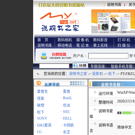
说明书库
关
首 页
数码相机
摄 像 机
数码影音
打 印 机
说明书库
移动电话
笔 记 本
掌上无线
扫 描 仪
专题连接：
智能手机专题 |
您当前的位置：
说明书之家
->
投影机
->
松下
-> PT-FR
品牌导航
∷说明书名称
·
爱普生
·
夏普
WinXP/Win
运行环境
·
BenQ
·
佳能
2020/2/13 8
整理时间
·
联想
·
优派
说明书星
·
NEC
·
松下
级
·
SONY
·
DELL
·
EIKI爱其
·
卡西欧
说明书语
简体中文
言
·
LG
·
东芝