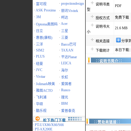
·
projectiondesign
·
富可视
说明书类
PDF
型
·
ASK Proxima
·
丽讯Vivitek
·
3M
·
柯达
免费下载
授权方式
·
Acer
·
Optoma奥图码
说明书大
21.6 MB
·
日立
·
三星
小
·
惠普(康柏)
·
三菱
分享
相关连接
·
三洋
·
Barco巴可
本日下载：
·
SIM2
·
TAXAN
下载统计
·
PLUS
·
平达Planar
∷说明书简介∷
·
LEICA
·
纽曼
·
JVC
·
海尔
·
Vivitar
·
长虹
·
Jolimark映美
·
爱国者
·
Runco
·
雅图ACTO
·
飞利浦
·
理光
·
IBM
·
华硕
·
酷乐视
·
爱普泰克
松下热门下载
∷赞助商链接∷
·
PT-U1X86/X66/S66
·
PT-AX200E