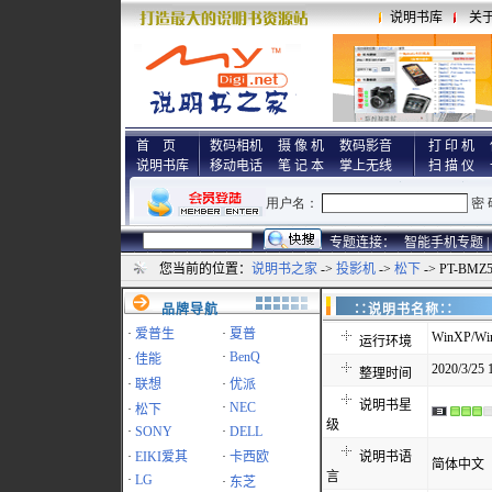
说明书库
关
首 页
数码相机
摄 像 机
数码影音
打 印 机
说明书库
移动电话
笔 记 本
掌上无线
扫 描 仪
专题连接：
智能手机专题 |
您当前的位置：
说明书之家
->
投影机
->
松下
-> PT-BM
品牌导航
∷说明书名称
·
爱普生
·
夏普
WinXP/Win
运行环境
·
BenQ
·
佳能
2020/3/25 
整理时间
·
联想
·
优派
说明书星
·
NEC
·
松下
级
·
SONY
·
DELL
·
EIKI爱其
·
卡西欧
说明书语
简体中文
言
·
LG
·
东芝