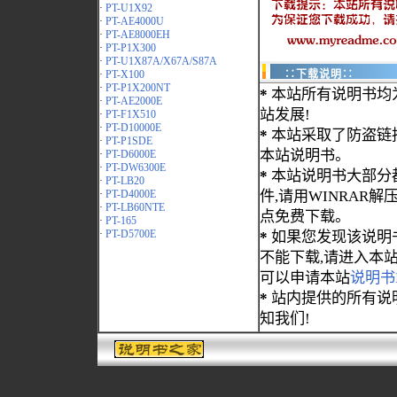
·
PT-U1X92
·
PT-AE4000U
·
PT-AE8000EH
·
PT-P1X300
·
PT-U1X87A/X67A/S87A
·
PT-X100
∷下载说明∷
·
PT-P1X200NT
*
本站所有说明书均
·
PT-AE2000E
站发展!
·
PT-F1X510
·
PT-D10000E
*
本站采取了防盗链
·
PT-P1SDE
本站说明书。
·
PT-D6000E
·
PT-DW6300E
*
本站说明书大部分都为
·
PT-LB20
·
PT-D4000E
件,请用WINRAR解压
·
PT-LB60NTE
点免费下载。
·
PT-165
·
PT-D5700E
*
如果您发现该说明
不能下载,请进入本
可以申请本站
说明书
*
站内提供的所有说
知我们!